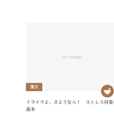
漢方
イライラよ、さようなら！ ストレス対策
基本