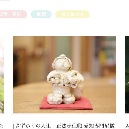
妊活・不妊
健康
ダイエット
る
[さずかりの人生 正法寺住職 愛知専門尼僧