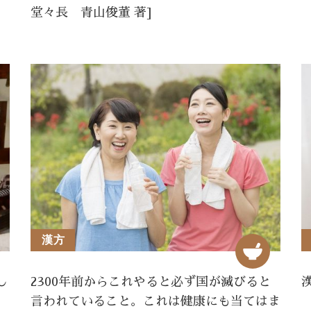
堂々長 青山俊董 著]
漢方
し
2300年前からこれやると必ず国が滅びると
言われていること。これは健康にも当てはま