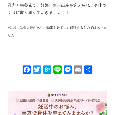
漢方と栄養素で、妊娠し無事出産を迎えられる身体づ
くりに取り組んでいきましょう！
※効果には個人差があり、効果を必ずしも保証するものではありま
せん。
F
T
H
Li
M
E
共
a
w
at
n
e
m
有
c
itt
e
e
s
ai
e
er
n
s
l
b
a
e
o
n