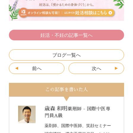
o
g
k
er
妊活・不妊の記事一覧へ
ブログ一覧へ
前へ
次へ
この記事を書いた人
歳森 和明
薬剤師 - 国際中医専
門員A級
薬剤師、国際中医師、笑顔セミナー