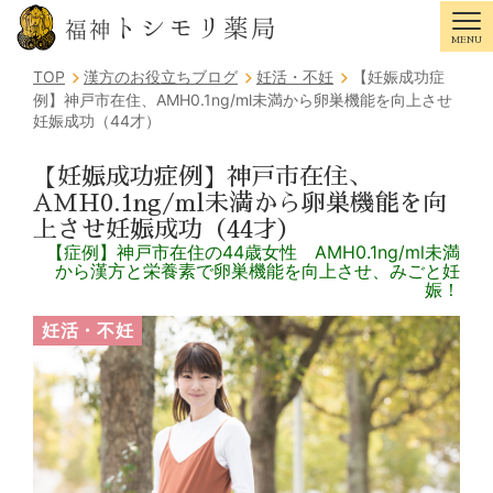
トシモリ薬局
福神
MENU
Tog
TOP
漢方のお役立ちブログ
妊活・不妊
【妊娠成功症
例】神戸市在住、AMH0.1ng/ml未満から卵巣機能を向上させ
妊娠成功（44才）
【妊娠成功症例】神戸市在住、
AMH0.1ng/ml未満から卵巣機能を向
上させ妊娠成功（44才）
【症例】神戸市在住の44歳女性 AMH0.1ng/ml未満
から漢方と栄養素で卵巣機能を向上させ、みごと妊
娠！
妊活・不妊