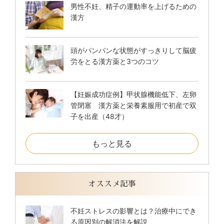
男性不妊、精子の運動率を上げるための
漢方
頭がパンパンな状態がすっきりして脳疲
労をとる漢方薬と3つのコツ
【妊娠成功症例】甲状腺機能低下、左卵
管閉塞 漢方薬と栄養素服用で初産で双
子を出産（48才）
もっと見る
オススメ記事
不妊ストレスの影響とは？治療中にでき
る原因別の解消法を解説