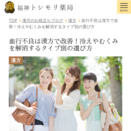
トシモリ薬局
福神
MENU
Tog
TOP
漢方のお役立ちブログ
漢方
血行不良は漢方で改
善！冷えやむくみを解消するタイプ別の選び方
血行不良は漢方で改善！冷えやむくみ
を解消するタイプ別の選び方
漢方