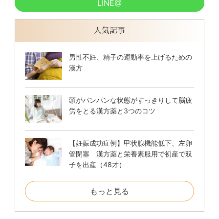
LINE@
人気記事
男性不妊、精子の運動率を上げるための
漢方
頭がパンパンな状態がすっきりして脳疲
労をとる漢方薬と3つのコツ
【妊娠成功症例】甲状腺機能低下、左卵
管閉塞 漢方薬と栄養素服用で初産で双
子を出産（48才）
もっと見る