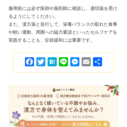
服用前には必ず医師や薬剤師に相談し、適切薬を受け
るようにしてください。
また、漢方薬と並行して、栄養バランスの取れた食事
や軽い運動、周囲への協力要請といったセルフケアを
実践することも、症状緩和には重要です。
F
T
H
Li
M
E
共
a
w
at
n
e
m
有
c
itt
e
e
s
ai
e
er
n
s
l
b
a
e
o
n
o
g
k
er