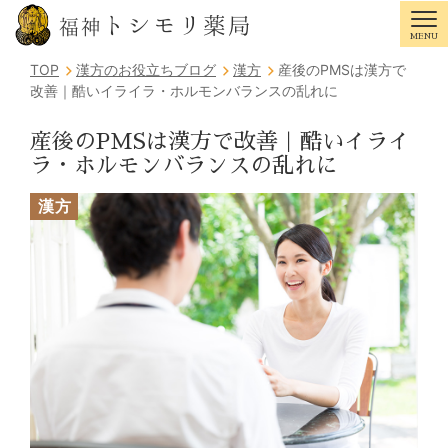
トシモリ薬局
福神
MENU
Tog
TOP
漢方のお役立ちブログ
漢方
産後のPMSは漢方で
改善｜酷いイライラ・ホルモンバランスの乱れに
産後のPMSは漢方で改善｜酷いイライ
ラ・ホルモンバランスの乱れに
漢方