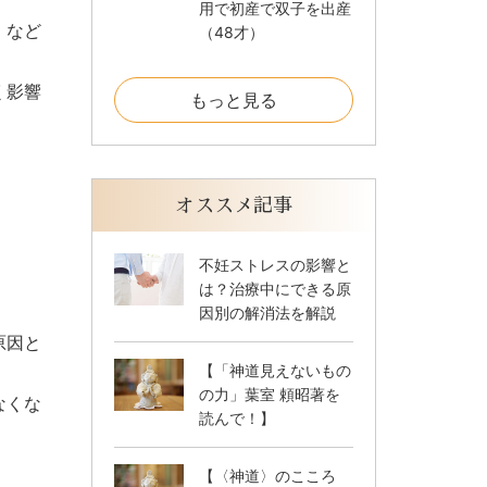
用で初産で双子を出産
」など
（48才）
く影響
もっと見る
オススメ記事
不妊ストレスの影響と
は？治療中にできる原
因別の解消法を解説
原因と
【「神道見えないもの
の力」葉室 頼昭著を
なくな
読んで！】
【〈神道〉のこころ