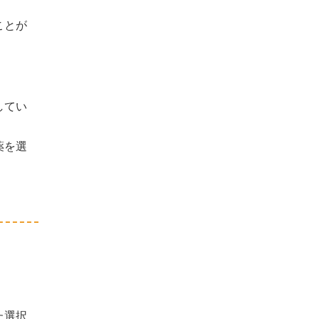
ことが
してい
薬を選
た選択