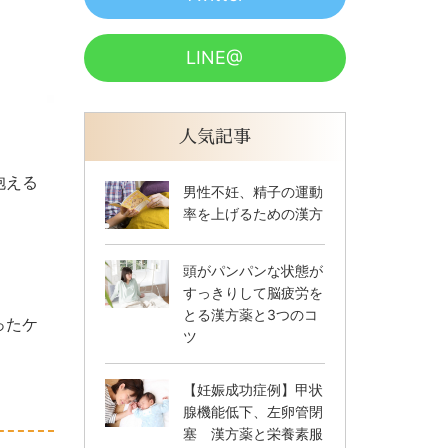
LINE@
人気記事
抱える
男性不妊、精子の運動
率を上げるための漢方
頭がパンパンな状態が
すっきりして脳疲労を
とる漢方薬と3つのコ
ったケ
ツ
【妊娠成功症例】甲状
腺機能低下、左卵管閉
塞 漢方薬と栄養素服