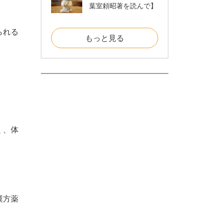
葉室頼昭著を読んで】
られる
もっと見る
。
く、体
漢方薬