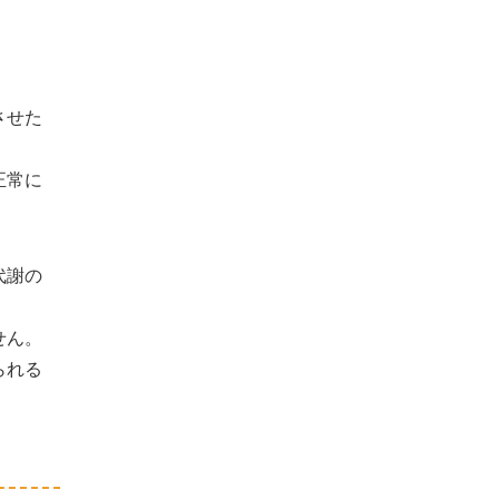
させた
正常に
代謝の
せん。
られる