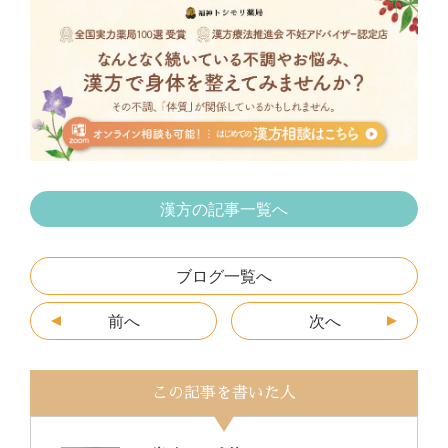
e
er
n
s
l
b
a
e
o
n
o
g
k
er
漢方の記事一覧へ
ブログ一覧へ
前へ
次へ
この記事を書いた人