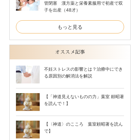
管閉塞 漢方薬と栄養素服用で初産で双
子を出産（48才）
もっと見る
オススメ記事
不妊ストレスの影響とは？治療中にでき
る原因別の解消法を解説
【「神道見えないものの力」葉室 頼昭著
を読んで！】
【〈神道〉のこころ 葉室頼昭著を読ん
で】