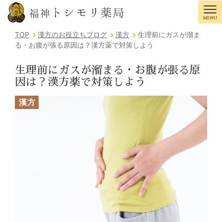
トシモリ薬局
福神
MENU
Tog
TOP
漢方のお役立ちブログ
漢方
生理前にガスが溜ま
る・お腹が張る原因は？漢方薬で対策しよう
生理前にガスが溜まる・お腹が張る原
因は？漢方薬で対策しよう
漢方