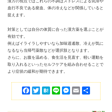
漢方の視点ではこれらの不調はストレスによる気滞や
血行不良である瘀血、体の冷えなどが関係していると
捉えます。
対策としては自分の体質に合った漢方薬を選ぶことが
有効です。
例えばイライラしやすいなら加味逍遙散、冷えが気に
なるなら当帰芍薬散などが選択肢となります。
さらに、お腹を温める、食生活を見直す、軽い運動を
取り入れるといったセルフケアを組み合わせることで
より症状の緩和が期待できます。
F
T
H
Li
M
E
共
a
w
at
n
e
m
有
c
itt
e
e
s
ai