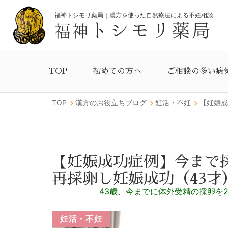
福神トシモリ薬局｜漢方を使った自然療法による不妊相談
トシモリ薬局
福神
TOP
初めての方へ
ご相談の多い病
TOP
漢方のお役立ちブログ
妊活・不妊
【妊娠成
【妊娠成功症例】今まで
再採卵し妊娠成功（43才
43歳、今までに体外受精の採卵を
妊活・不妊