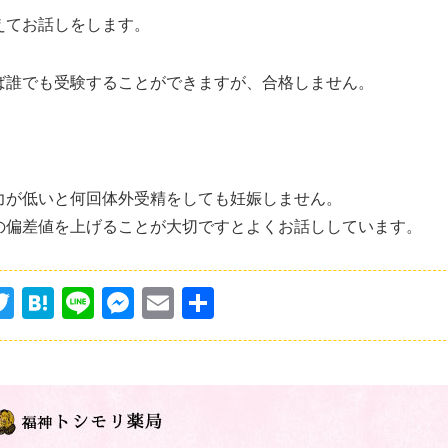
えてお話しをします。
ば誰でも受験することができますが、合格しません。
力が低いと何回体外受精をしても妊娠しません。
の偏差値を上げることが大切ですとよくお話ししています。
T
H
Li
M
E
共
w
at
n
e
m
有
itt
e
e
s
ai
er
n
s
l
a
e