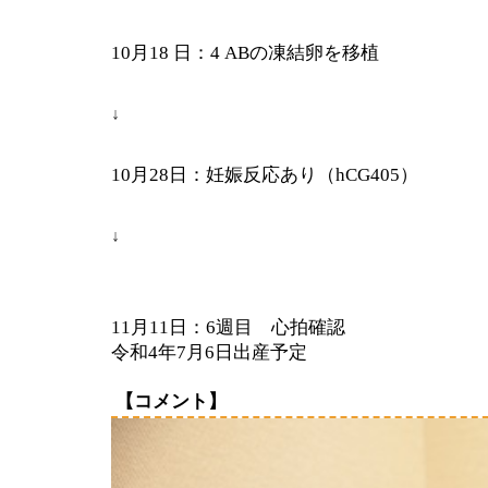
10
月
18
日：
4 AB
の凍結卵を移植
↓
10
月
28
日：妊娠反応あり（hCG
405）
↓
11
月
11
日：
6
週目 心拍確認
令和
4
年
7
月
6
日出産予定
【
コメント】