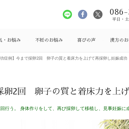
086-
平日・土曜
気・お悩み
不妊のお悩み
喜びの声
漢方のお
功症例】今まで採卵2回 卵子の質と着床力を上げて再採卵し妊娠成功（
採卵2回 卵子の質と着床力を上
）
2回行う。 身体作りをして、再び採卵して移植し、見事妊娠に