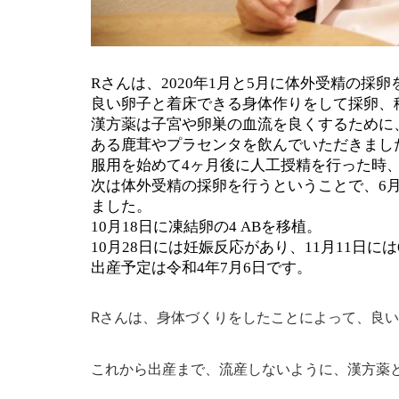
Rさんは、
2020
年
1
月と
5
月に体外受精の採卵
良い卵子と着床できる身体作りをして採卵、
漢方薬は子宮や卵巣の血流を良くするために
ある鹿茸やプラセンタを飲んでいただきまし
服用を始めて
4
ヶ月後に人工授精を行った時
次は体外受精の採卵を行うということで、
6
ました。
10
月
18
日に凍結卵の
4 AB
を移植。
10
月
28
日には妊娠反応があり、
11
月
11
日には
出産予定は令和
4
年
7
月
6
日です。
Rさんは、身体づくりをしたことによって、良
これから出産まで、流産しないように、漢方薬