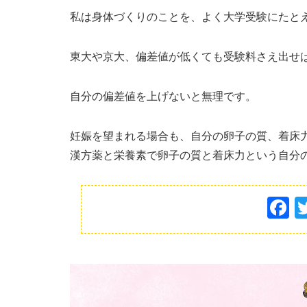
私は身体づくりのことを、よく大学受験にたと
東大や京大、偏差値が低くても受験料さえ出せ
自分の偏差値を上げないと無理です。
妊娠を望まれる場合も、自分の卵子の質、着床
漢方薬と栄養素で卵子の質と着床力という自分
F
a
c
e
b