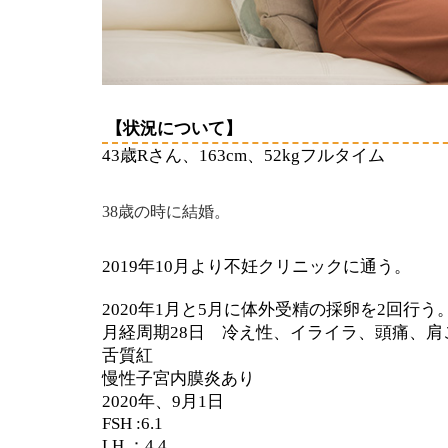
【状況について】
43歳Rさん、163cm、52kgフルタイム
歳の時に結婚。
38
2019
年
10
月より不妊クリニックに通う。
2020
年
1
月と
5
月に体外受精の採卵を
2
回行う
月経周期
28
日 冷え性、イライラ、頭痛、肩
舌質紅
慢性子宮内膜炎あり
2020
年、
9
月
1
日
FSH :
6.1
LH ：
4.4