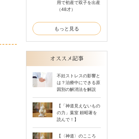
用で初産で双子を出産
（48才）
もっと見る
オススメ記事
不妊ストレスの影響と
は？治療中にできる原
因別の解消法を解説
【「神道見えないもの
の力」葉室 頼昭著を
読んで！】
【〈神道〉のこころ