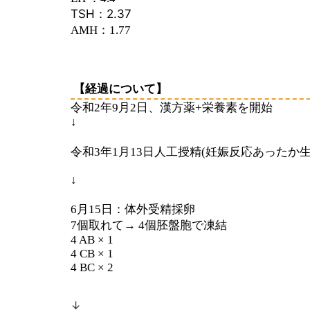
TSH：2.37
AMH：1.77
【
経過について】
令和
2
年
9
月
2
日、漢方薬
+
栄養素を開始
↓
令和
3
年
1
月
13
日人工授精
(
妊娠反応あったか
↓
6
月
15
日：体外受精採卵
7
個取れて
→ 4
個胚盤胞で凍結
4 AB × 1
4 CB × 1
4 BC × 2
↓