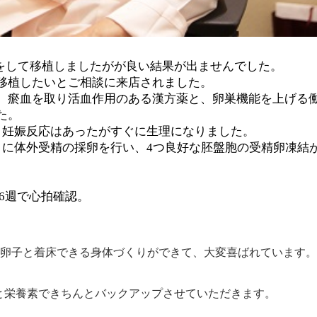
をして移植しましたがが良い結果が出ませんでした。
移植したいとご相談に来店されました。
、瘀血を取り活血作用のある漢方薬と、卵巣機能を上げる
た。
、妊娠反応はあったがすぐに生理になりました。
月に体外受精の採卵を行い、
4
つ良好な
胚盤胞
の受精卵凍結
6週
で心拍確認。
い卵子と着床できる身体づくりができて、大変喜ばれています。
と栄養素できちんとバックアップさせていただきます。