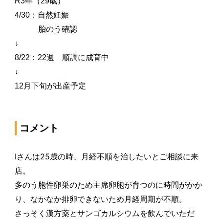
R3
年（
29
歳）
4/30
：自然妊娠
胎のう確認
↓
8/22
：
22
週 順調に成育中
↓
12
月下旬が出産予定
コメント
I
さんは
25
歳
の時、月
経
不順を治したいとご相談に
来
店。
多のう胞性卵
巣
のため主席卵胞が育つのに時間がかか
り、なかなか排卵できないため月
経
周期が不順。
さっそく漢方
薬
とサンゴカルシウムを
飲
んでいただ