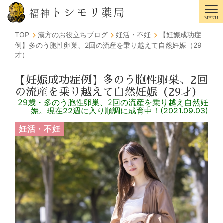
トシモリ薬局
福神
MENU
Tog
TOP
漢方のお役立ちブログ
妊活・不妊
【妊娠成功症
例】多のう胞性卵巣、2回の流産を乗り越えて自然妊娠（29
才）
【妊娠成功症例】多のう胞性卵巣、2回
の流産を乗り越えて自然妊娠（29才）
29歳・多のう胞性卵巣、2回の流産を乗り越え自然妊
娠。現在22週に入り順調に成育中！(2021.09.03)
妊活・不妊