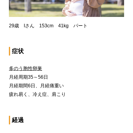
29
歳
I
さん
153cm
41kg
パート
症状
多のう胞性卵巣
月経周期
35
～
56
日
月経期間
6
日、月経痛重い
疲れ易く、冷え症、肩こり
経過