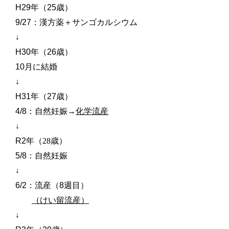
H29
年（
25
歳）
9/27
：漢方薬＋サンゴカルシウム
↓
H30
年（
26
歳）
10
月に結婚
↓
H31
年
（
27
歳）
4/8
：自然妊娠
→
化学流産
↓
R2
年（28歳）
5/8
：自然妊娠
↓
6/2
：流産（
8
週目）
（けい留流産）
↓