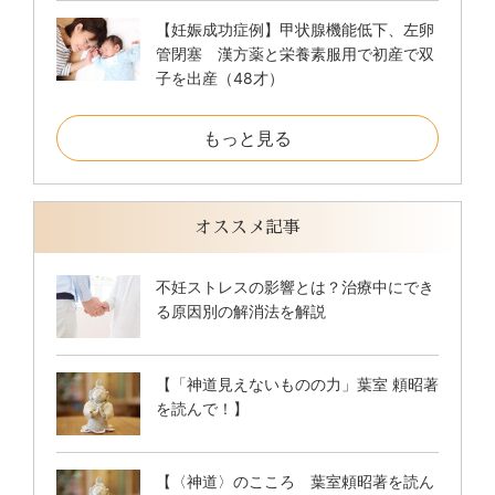
【妊娠成功症例】甲状腺機能低下、左卵
管閉塞 漢方薬と栄養素服用で初産で双
子を出産（48才）
もっと見る
オススメ記事
不妊ストレスの影響とは？治療中にでき
る原因別の解消法を解説
【「神道見えないものの力」葉室 頼昭著
を読んで！】
【〈神道〉のこころ 葉室頼昭著を読ん