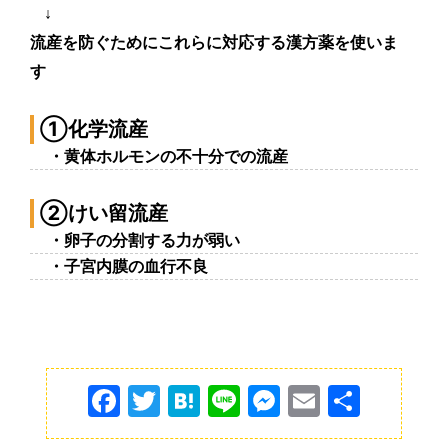
↓
流産を防ぐためにこれらに
対応
する漢方
薬
を使いま
す
①化
学
流産
・黄
体
ホルモンの不十分での流産
②けい留流産
・卵子の分割する力が弱い
・子宮
内
膜
の血行不良
F
T
H
Li
M
E
共
a
w
at
n
e
m
有