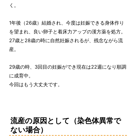
く。
1
年後（
26
歳
）結婚され、今度は妊娠できる身体作り
を望まれ、良い卵子と着床力アップの漢方
薬
を
処
方。
27
歳と
28
歳
の時に自然妊娠されるが、
残
念ながら流
産。
29
歳
の時、
3
回目の妊娠ができ現在は
22
週になり順調
に成育中。
今回はもう大丈夫です。
流産の原因として（染色体異常で
ない場合）