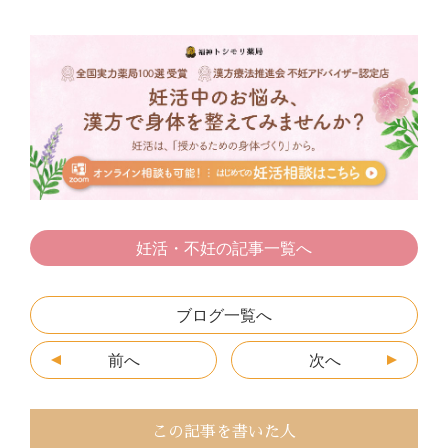
c
itt
e
e
s
ai
e
er
n
s
l
b
a
e
o
n
o
g
k
er
妊活・不妊の記事一覧へ
ブログ一覧へ
前へ
次へ
この記事を書いた人