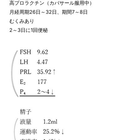
高プロラクチン（カバサール服用中）
26
32
7
8
月経周期
日～
日、期間
～
日
むくみあり
2
～
3
日に
1
回便秘