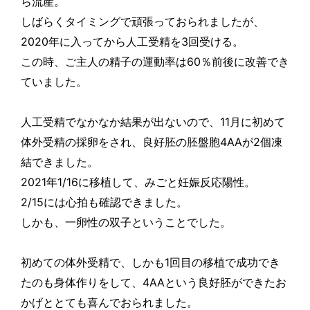
ら流産。
しばらくタイミングで頑張っておられましたが、
2020
3
年に入ってから人工受精を
回受ける。
60
この時、ご主人の精子の運動率は
％前後に改善でき
ていました。
11
人工受精でなかなか結果が出ないので、
月に初めて
4AA
2
体外受精の採卵をされ、良好胚の胚盤胞
が
個凍
結できました。
2021
年
1/16
に移植して、みごと妊娠反応陽性。
2/15
には心拍も確認できました。
しかも、一卵性の双子ということでした。
1
初めての体外受精で、しかも
回目の移植で成功でき
4AA
たのも身体作りをして、
という良好胚ができたお
かげととても喜んでおられました。