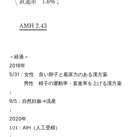
＜経過＞
2018
年
5/31
：女性 良い卵子と着床力のある漢方薬
男性 精子の運動率・直進率を上げる漢方薬
↓
9/5
：自然妊娠→流産
↓
2020
年
AIH
1/21
：
（人工受精）
↓