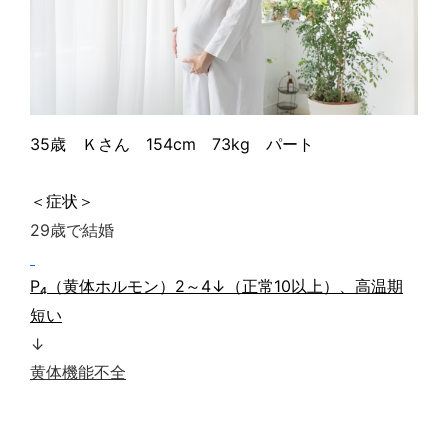
35
歳 Ｋさん
154cm
73kg
パート
＜症状＞
29歳で結婚
P
₄（黄体ホルモン）
2
～
4
↓（正常
10
以上）、高温期
短い
↓
黄体機能不全