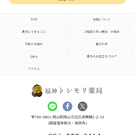
TOP
当店について
漢方にできること
ご相談の多い病気・お悩み
不妊のお悩み
喜びの声
Q&A
漢方のお役立ちブログ
アクセス
トシモリ薬局
福神
〒700-0861 岡山県岡山市北区清輝橋2-2-10
（路面電車終点・南西角）