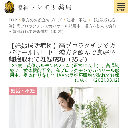
トシモリ薬局
福神
MENU
Tog
TOP
漢方のお役立ちブログ
妊活・不妊
【妊娠成功症
例】高プロラクチンでカバサール服用中 漢方を飲んで良好
胚盤胞取れて妊娠成功（35才）
【妊娠成功症例】高プロラクチンでカ
バサール服用中 漢方を飲んで良好胚
盤胞取れて妊娠成功（35才）
35歳、黄体ホルモンP₄2～4（正常10以上）、高温期
短い、黄体機能不全。高プロラクチンでカバサール服
用中。身体作りをして4AAの良好胚盤胞が取れて妊娠
に成功！(2021.03.12)
妊活・不妊