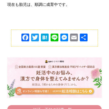
現在も胎児は、順調に成育中です。
F
T
H
Li
M
E
共
a
w
at
n
e
m
有
c
itt
e
e
s
ai
e
er
n
s
l
b
a
e
o
n
o
g
k
er