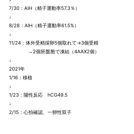
7/30
：
AIH
（精子運動率
57.3
％）
↓
8/28
：
AIH
（精子運動率
61.5%
）
↓
11/24
：体外受精採卵
5
個取れて→
3
個受精
2
4AAX2
→
個胚盤胞で凍結（
個）
↓
2021
年
1/16
：移植
↓
1/23
：陽性反応
hCG49.5
↓
2/15
：心拍確認、一卵性双子