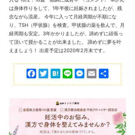
は身体作りをして、1年半後に妊娠されましたが、残
念ながら流産。 今年に入って月経周期が不順にな
り、TSH（甲状腺）を検査。甲状腺の薬を飲んで、月
経周期も安定。3年かかりましたが、諦めずに頑張っ
て頂いて授かることが出来ました。 諦めずに夢を叶
えましょう！ 出産予定は2020年2月末です。
F
T
H
Li
M
E
共
a
w
at
n
e
m
有
c
itt
e
e
s
ai
e
er
n
s
l
b
a
e
o
n
o
g