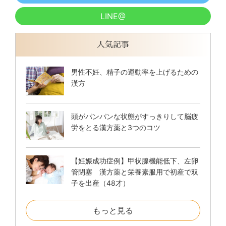
LINE@
人気記事
男性不妊、精子の運動率を上げるための
漢方
頭がパンパンな状態がすっきりして脳疲
労をとる漢方薬と3つのコツ
【妊娠成功症例】甲状腺機能低下、左卵
管閉塞 漢方薬と栄養素服用で初産で双
子を出産（48才）
もっと見る