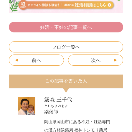
k
er
妊活・不妊の記事一覧へ
ブログ一覧へ
前へ
次へ
この記事を書いた人
歳森 三千代
としもり みちよ
薬剤師
岡山県岡山市にある不妊・妊活専門
の漢方相談薬局 福神トシモリ薬局