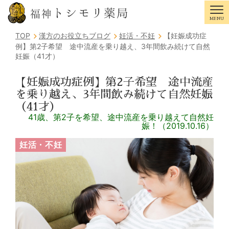
トシモリ薬局
福神
MENU
Tog
TOP
漢方のお役立ちブログ
妊活・不妊
【妊娠成功症
例】第2子希望 途中流産を乗り越え、3年間飲み続けて自然
妊娠（41才）
【妊娠成功症例】第2子希望 途中流産
を乗り越え、3年間飲み続けて自然妊娠
（41才）
41歳、第2子を希望、途中流産を乗り越えて自然妊
娠！（2019.10.16）
妊活・不妊