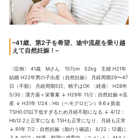
–41歳、第2子を希望、途中流産を乗り越
えて自然妊娠！–
〈症例〉 41歳 Mさん 157cm 52kg 主婦 H21年
結婚 H22年男の子出産（自然妊娠） 月経周期29〜47
日（不順） 月経周期5日、精子はOK 〈経過〉 H28年
5/30：漢方薬＋栄養素 ↓ H29年 11/2：自然妊娠→流
産 ↓ H31年 1/24：Hb（ヘモグロビン）9.6↓貧血
TSH0.01以下低すぎるため月経不順になる ↓ 4/12：
Hb12.2と正常になる TSHも正常になり、月経も正常
↓ R1年 7/2：自然妊娠（胎のう確認） 8/22：12週に
入る 10/2：18週 順調に成育中 〈コメント〉 Mさん