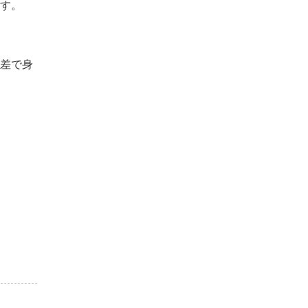
す。
差で身