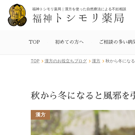
福神トシモリ薬局｜漢方を使った自然療法による不妊相談
トシモリ薬局
福神
TOP
初めての方へ
ご相談の多い病
TOP
漢方のお役立ちブログ
漢方
秋から冬になる
秋から冬になると風邪を
漢方