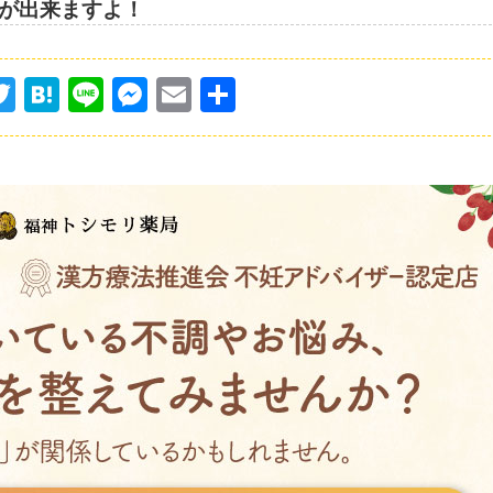
が出来ますよ！
T
H
Li
M
E
共
w
at
n
e
m
有
itt
e
e
s
ai
er
n
s
l
a
e
n
g
er