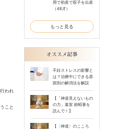
用で初産で双子を出産
（48才）
もっと見る
オススメ記事
不妊ストレスの影響と
は？治療中にできる原
因別の解消法を解説
行われ
【「神道見えないもの
の力」葉室 頼昭著を
うこと
読んで！】
【〈神道〉のこころ