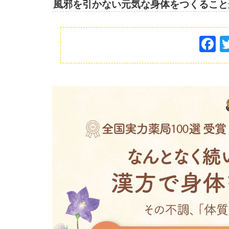
風邪を引かない元気な身体をつくること
F
a
c
e
b
o
o
k