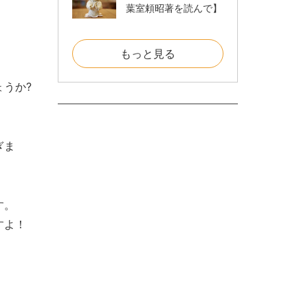
葉室頼昭著を読んで】
もっと見る
うか?
ぎま
す。
すよ！