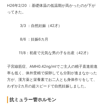
H26年2/20 ：基礎体温の低温期が高かったのが下が
ってきた。
3/3 ：自然妊娠（42才）
8/6 ：妊娠6カ月
11/8：初産で元気な男の子を出産（42才）
子宮線筋症、AMH0.42ng/mlでご主人の精子直進前進
率も低く、体外受精で採卵しても分割が進まなかった
方が、漢方薬と栄養素でお二人とも身体作りをして、
わずか2カ月の超スピードで自然妊娠しました。
抗ミュラー管ホルモン