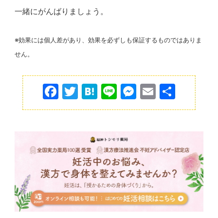
一緒にがんばりましょう。
※効果には個人差があり、効果を必ずしも保証するものではありま
せん。
F
T
H
Li
M
E
共
a
w
at
n
e
m
有
c
itt
e
e
s
ai
e
er
n
s
l
b
a
e
o
n
o
g
k
er