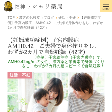
トシモリ薬局
福神
MENU
Tog
TOP
漢方のお役立ちブログ
妊活・不妊
【妊娠成功症
例】子宮内膜症 AMH0.42 ご夫婦で身体作りをし、わずか
2ヵ月で自然妊娠（42才）
【妊娠成功症例】子宮内膜症
AMH0.42 ご夫婦で身体作りをし、
わずか2ヵ月で自然妊娠（42才）
〔症例〕子宮線筋症（子宮内膜症）で、
AMH0.42ng/mlの女性、漢方薬と栄養素で身体づくり
をし、わずか2カ月の超スピードで自然妊娠！
妊活・不妊