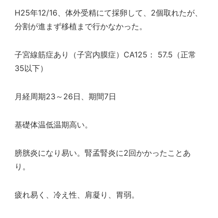
H25年12/16、体外受精にて採卵して、2個取れたが、
分割が進まず移植まで行かなかった。
子宮線筋症あり（子宮内膜症）CA125： 57.5（正常
35以下）
月経周期23～26日、期間7日
基礎体温低温期高い。
膀胱炎になり易い。腎孟腎炎に2回かかったことあ
り。
疲れ易く、冷え性、肩凝り、胃弱。