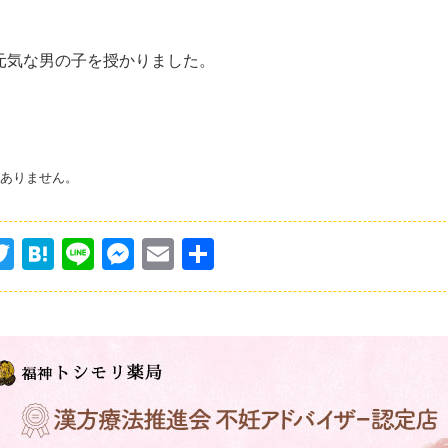
元気な男の子を授かりました。
はありません。
T
H
Li
M
E
共
w
at
n
e
m
有
itt
e
e
s
ai
er
n
s
l
a
e
n
g