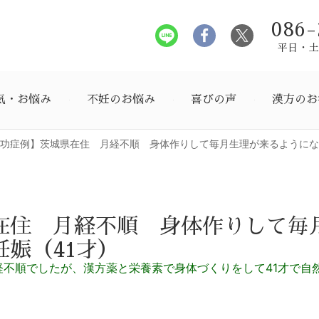
086-
平日・土曜
気・お悩み
不妊のお悩み
喜びの声
漢方のお
功症例】茨城県在住 月経不順 身体作りして毎月生理が来るようにな
在住 月経不順 身体作りして毎
娠（41才）
経不順でしたが、漢方薬と栄養素で身体づくりをして41才で自