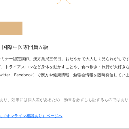
- 国際中医専門員A級
セミナー認定講師。漢方薬局三代目。おだやかで大人しく見られがちで
グ、トライアスロンなど身体を動かすことや、食べ歩き・旅行が大好き
itter、Facebook）で漢方や健康情報、勉強会情報を随時発信してい
であり、効果には個人差があるため、効果を必ずしも証するものではあり
れ（オンライン相談あり）ページへ