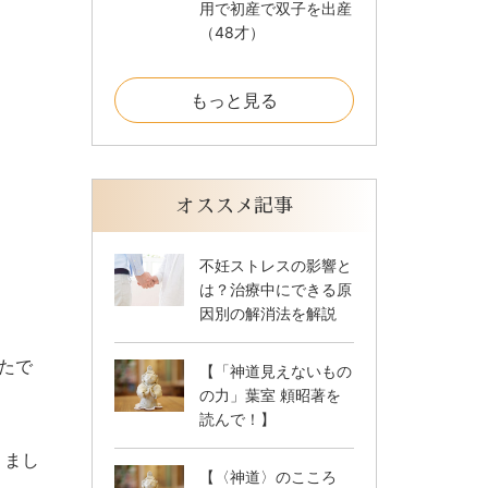
用で初産で双子を出産
（48才）
もっと見る
オススメ記事
不妊ストレスの影響と
は？治療中にできる原
因別の解消法を解説
たで
【「神道見えないもの
の力」葉室 頼昭著を
読んで！】
りまし
【〈神道〉のこころ