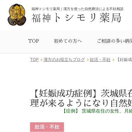
福神トシモリ薬局｜漢方を使った自然療法による不妊相談
トシモリ薬局
福神
TOP
初めての方へ
ご相談の多い病
TOP
漢方のお役立ちブログ
妊活・不妊
【妊娠成
【妊娠成功症例】茨城県
理が来るようになり自然妊
【症例】 茨城県在住の女性、月
妊活・不妊