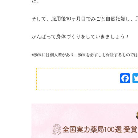
た。
そして、服用後10ヶ月目でみごと自然妊娠し、
がんばって身体づくりをしていきましょう！
※効果には個人差があり、効果を必ずしも保証するもので
F
a
c
e
b
o
o