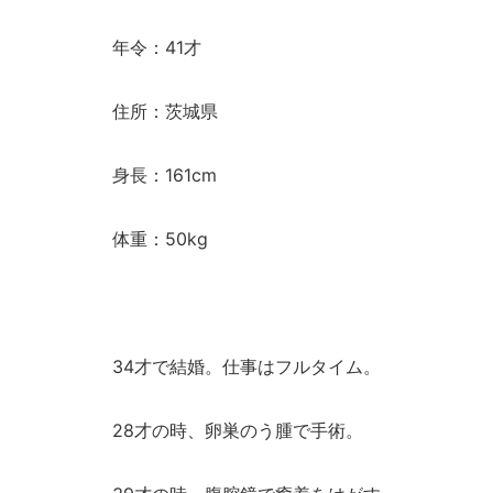
年令：41才
住所：茨城県
身長：161cm
体重：50kg
34才で結婚。仕事はフルタイム。
28才の時、卵巣のう腫で手術。