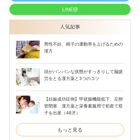
LINE@
人気記事
男性不妊、精子の運動率を上げるための
漢方
頭がパンパンな状態がすっきりして脳疲
労をとる漢方薬と3つのコツ
【妊娠成功症例】甲状腺機能低下、左卵
管閉塞 漢方薬と栄養素服用で初産で双
子を出産（48才）
もっと見る