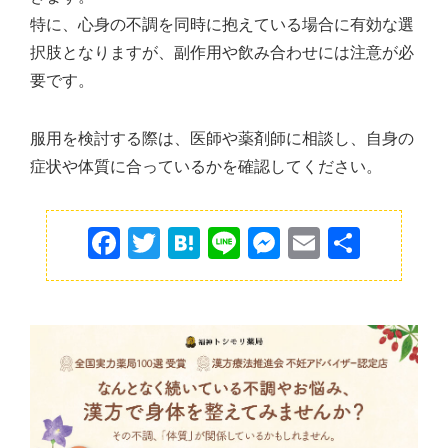
特に、心身の不調を同時に抱えている場合に有効な選
択肢となりますが、副作用や飲み合わせには注意が必
要です。
服用を検討する際は、医師や薬剤師に相談し、自身の
症状や体質に合っているかを確認してください。
F
T
H
Li
M
E
共
a
w
at
n
e
m
有
c
itt
e
e
s
ai
e
er
n
s
l
b
a
e
o
n
o
g