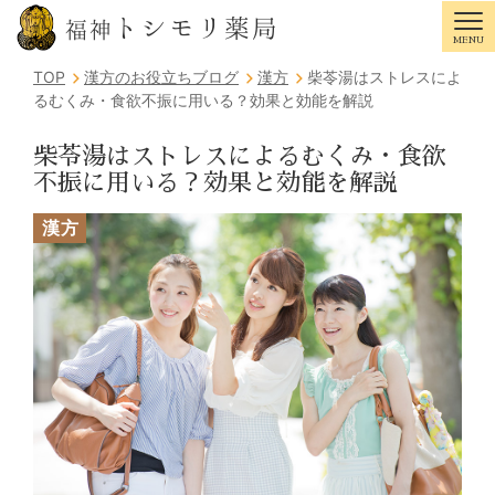
トシモリ薬局
福神
MENU
Tog
TOP
漢方のお役立ちブログ
漢方
柴苓湯はストレスによ
るむくみ・食欲不振に用いる？効果と効能を解説
柴苓湯はストレスによるむくみ・食欲
不振に用いる？効果と効能を解説
漢方