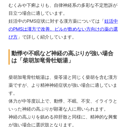
むくみや下痢よりも、自律神経系の多彩な不定愁訴が
目立つ場合に適しています。
妊活中のPMS症状に対する漢方薬については「
妊活中
のPMSは漢方で改善。ピルが飲めない方向けの薬の選
び方
」で詳しく紹介しています。
動悸や不眠など神経の高ぶりが強い場合
は「柴胡加竜骨牡蛎湯」
柴胡加竜骨牡蛎湯は、柴苓湯と同じく柴胡を含む漢方
薬ですが、より精神神経症状が強い場合に適していま
す。
体力が中等度以上で、動悸、不眠、不安、イライラと
いった神経の高ぶりが顕著な人に用いられます。
神経の高ぶりを鎮める抑肝散と同様に、精神的な興奮
が強い場合に選択肢となります。