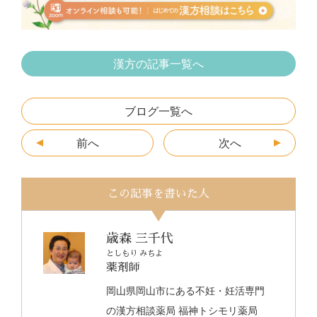
k
er
漢方の記事一覧へ
ブログ一覧へ
前へ
次へ
この記事を書いた人
歳森 三千代
としもり みちよ
薬剤師
岡山県岡山市にある不妊・妊活専門
の漢方相談薬局 福神トシモリ薬局