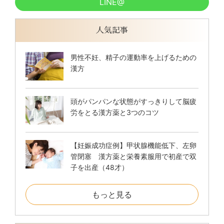
LINE@
人気記事
男性不妊、精子の運動率を上げるための
漢方
頭がパンパンな状態がすっきりして脳疲
労をとる漢方薬と3つのコツ
【妊娠成功症例】甲状腺機能低下、左卵
管閉塞 漢方薬と栄養素服用で初産で双
子を出産（48才）
もっと見る