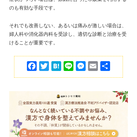
のも有効な手段です。
それでも改善しない、あるいは痛みが激しい場合は、
婦人科や消化器内科を受診し、適切な診断と治療を受
けることが重要です。
F
T
H
Li
M
E
共
a
w
at
n
e
m
有
c
itt
e
e
s
ai
e
er
n
s
l
b
a
e
o
n
o
g
k
er