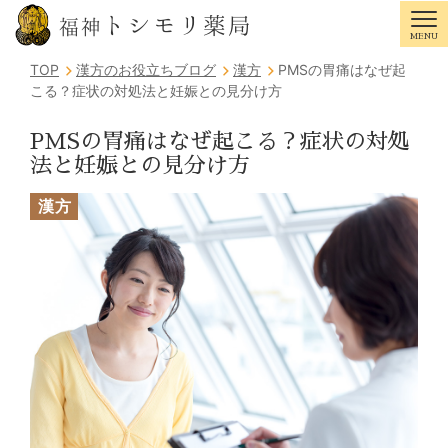
トシモリ薬局
福神
MENU
Tog
TOP
漢方のお役立ちブログ
漢方
PMSの胃痛はなぜ起
こる？症状の対処法と妊娠との見分け方
PMSの胃痛はなぜ起こる？症状の対処
法と妊娠との見分け方
漢方