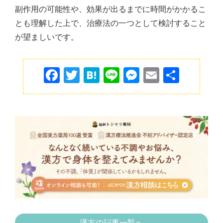
副作用の可能性や、効果が出るまでに時間がかかるこ
とも理解した上で、治療法の一つとして検討すること
が望ましいです。
F
T
H
Li
M
E
共
a
w
at
n
e
m
有
c
itt
e
e
s
ai
e
er
n
s
l
b
a
e
o
n
o
g
k
er
漢方の記事一覧へ