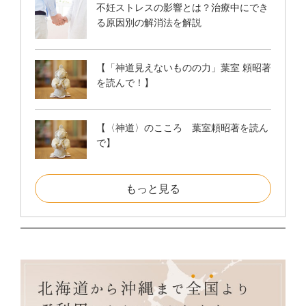
不妊ストレスの影響とは？治療中にでき
る原因別の解消法を解説
【「神道見えないものの力」葉室 頼昭著
を読んで！】
【〈神道〉のこころ 葉室頼昭著を読ん
で】
もっと見る