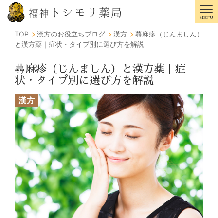
トシモリ薬局
福神
MENU
Tog
TOP
漢方のお役立ちブログ
漢方
蕁麻疹（じんましん）
と漢方薬｜症状・タイプ別に選び方を解説
蕁麻疹（じんましん）と漢方薬｜症
状・タイプ別に選び方を解説
漢方