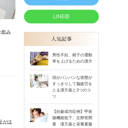
LINE@
い飲み
人気記事
男性不妊、精子の運動
率を上げるための漢方
頭がパンパンな状態が
すっきりして脳疲労を
とる漢方薬と3つのコ
ツ
【妊娠成功症例】甲状
腺機能低下、左卵管閉
足がほ
塞 漢方薬と栄養素服