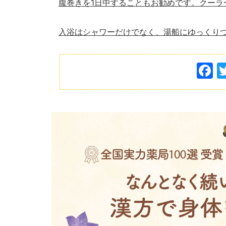
腹巻きを
1
日中することもお勧めです。クーラ
入浴はシャワーだけでなく、湯船にゆっくり
F
a
c
e
b
o
o
k