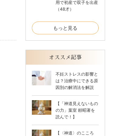
用で初産で双子を出産
（48才）
もっと見る
オススメ記事
不妊ストレスの影響と
は？治療中にできる原
因別の解消法を解説
【「神道見えないもの
の力」葉室 頼昭著を
読んで！】
【〈神道〉のこころ