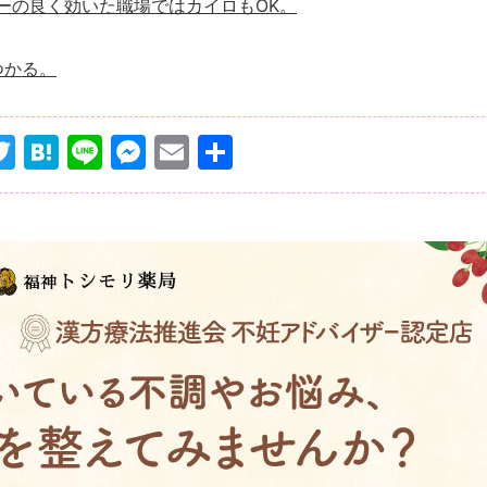
ーの良く効いた職場ではカイロも
OK
。
つかる。
T
H
Li
M
E
共
w
at
n
e
m
有
itt
e
e
s
ai
er
n
s
l
a
e
n
g
er