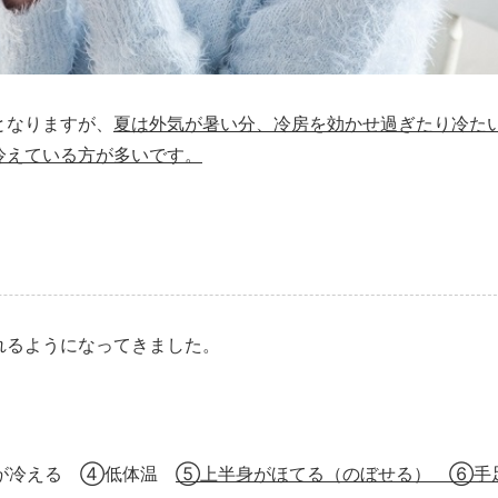
となりますが、
夏は外気が暑い分、冷房を効かせ過ぎたり冷た
冷えている方が多いです。
れるようになってきました。
身が冷える ④低体温
⑤上半身がほてる（のぼせる） ⑥手