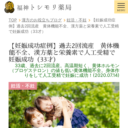
トシモリ薬局
福神
MENU
Tog
TOP
漢方のお役立ちブログ
妊活・不妊
【妊娠成功症
例】過去2回流産 黄体機能不全、漢方薬と栄養素で人工受精
で妊娠成功（33才）
【妊娠成功症例】過去2回流産 黄体機
能不全、漢方薬と栄養素で人工受精で
妊娠成功（33才）
33歳、過去に2回流産。高温期短く、黄体ホルモン
（プロゲステロン）の値も低い黄体機能不全。身体作
りをして人工受精で妊娠に成功！(2020.07.14)
妊活・不妊