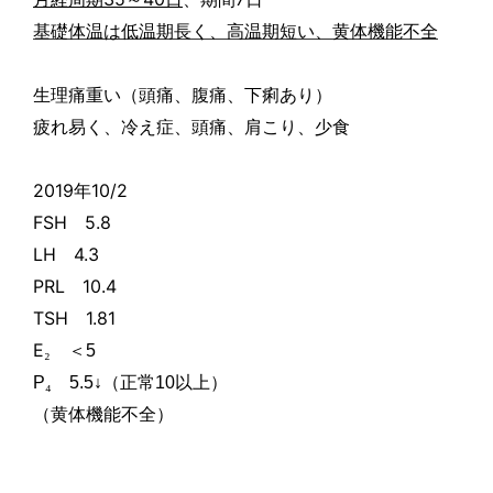
基礎体温は低温期長く、高温期短い、黄体機能不全
生理痛重い（頭痛、腹痛、下痢あり）
疲れ易く、冷え症、頭痛、肩こり、少食
2019
年
10/2
FSH
5.8
LH
4.3
PRL
10.4
TSH
1.81
E
＜
₂
5
P
₄
5.5
↓（正常
10
以上）
（黄体機能不全）