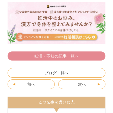
e
er
n
s
l
b
a
e
o
n
o
g
k
er
妊活・不妊の記事一覧へ
ブログ一覧へ
前へ
次へ
この記事を書いた人