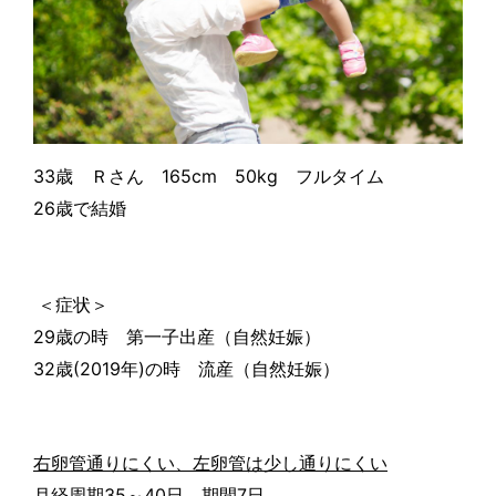
33
歳 Ｒさん
165cm
50kg
フルタイム
26
歳で結婚
＜症状＞
29
歳の時 第一子出産（自然妊娠）
32
歳
(2019
年
)
の時 流産（自然妊娠）
右卵管通りにくい、
左卵管は少し通りにくい
月経周期
35
～
40
日
、期間
7
日