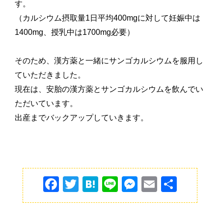
す。
（カルシウム摂取量
1
日平均
400mg
に対して妊娠中は
1400mg
、授乳中は
1700mg
必要）
そのため、漢方薬と一緒にサンゴカルシウムを服用し
ていただきました。
現在は、安胎の漢方薬とサンゴカルシウムを飲んでい
ただいています。
出産までバックアップしていきます。
F
T
H
Li
M
E
共
a
w
at
n
e
m
有
c
itt
e
e
s
ai