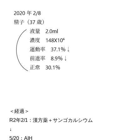
＜経過＞
R2
年
2/1
：漢方薬＋サンゴカルシウム
↓
5/20
：
AIH