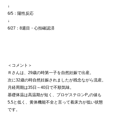
↓
6/5
：陽性反応
↓
6/27
：
8
週目・心拍確認済
＜コメント＞
Ｒさんは、
29
歳の時第一子を自然妊娠で出産。
次に
32
歳の時自然妊娠されましたが残念ながら流産。
月経周期は
35
日～
40
日で不順気味。
基礎体温は高温期が短く、プロゲステロン
P
₄の値も
5.5
と低く、黄体機能不全と言って着床力が低い状態
です。