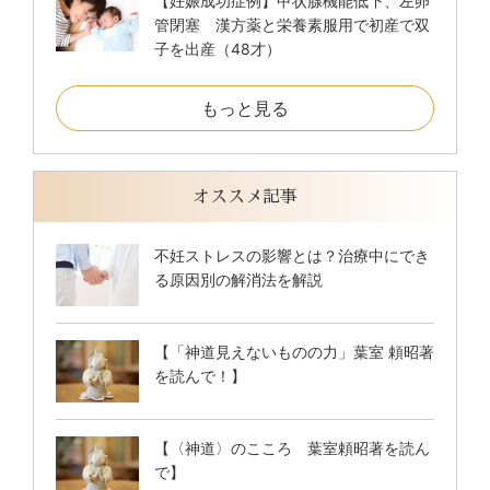
【妊娠成功症例】甲状腺機能低下、左卵
管閉塞 漢方薬と栄養素服用で初産で双
子を出産（48才）
もっと見る
オススメ記事
不妊ストレスの影響とは？治療中にでき
る原因別の解消法を解説
【「神道見えないものの力」葉室 頼昭著
を読んで！】
【〈神道〉のこころ 葉室頼昭著を読ん
で】