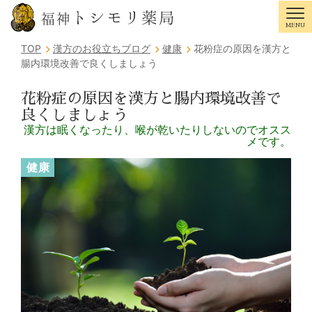
トシモリ薬局
福神
MENU
Tog
TOP
漢方のお役立ちブログ
健康
花粉症の原因を漢方と
腸内環境改善で良くしましょう
花粉症の原因を漢方と腸内環境改善で
良くしましょう
漢方は眠くなったり、喉が乾いたりしないのでオスス
メです。
健康