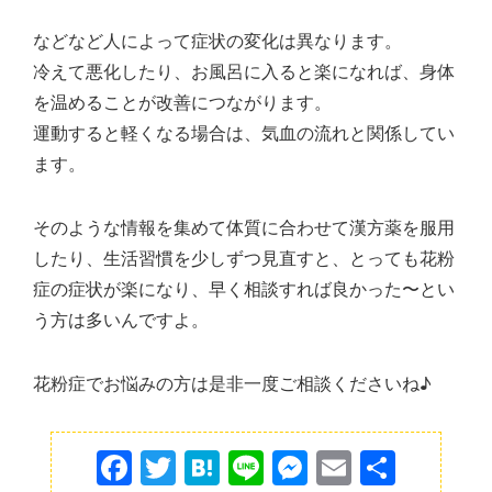
などなど人によって症状の変化は異なります。
冷えて悪化したり、お風呂に入ると楽になれば、身体
を温めることが改善につながります。
運動すると軽くなる場合は、気血の流れと関係してい
ます。
そのような情報を集めて体質に合わせて漢方薬を服用
したり、生活習慣を少しずつ見直すと、とっても花粉
症の症状が楽になり、早く相談すれば良かった〜とい
う方は多いんですよ。
花粉症でお悩みの方は是非一度ご相談くださいね♪
F
T
H
Li
M
E
共