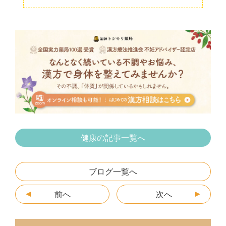
a
w
at
n
e
m
有
c
itt
e
e
s
ai
e
er
n
s
l
b
a
e
o
n
o
g
k
er
健康の記事一覧へ
ブログ一覧へ
前へ
次へ