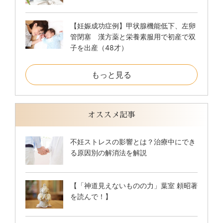
【妊娠成功症例】甲状腺機能低下、左卵
管閉塞 漢方薬と栄養素服用で初産で双
子を出産（48才）
もっと見る
オススメ記事
不妊ストレスの影響とは？治療中にでき
る原因別の解消法を解説
【「神道見えないものの力」葉室 頼昭著
を読んで！】