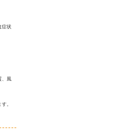
は症状
質、風
ます。