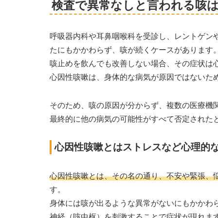
検査で異常なしと言われる咳
呼吸器内科や耳鼻咽喉科を受診し、レントゲン
たにもかかわらず、咳が続くケースがあります
咳止めを飲んでも改善しない場合、その症状は
心因性咳嗽は、身体的な病気が原因ではないた
そのため、咳の原因が分からず、複数の医療機
最終的に他の病気の可能性がすべて否定された
心因性咳嗽とはストレスなど心理的
心因性咳嗽とは、その名の通り、不安や緊張、
す。
身体には咳が出るような異常がないにもかかわ
神経（咳中枢）を刺激することで症状が現れま