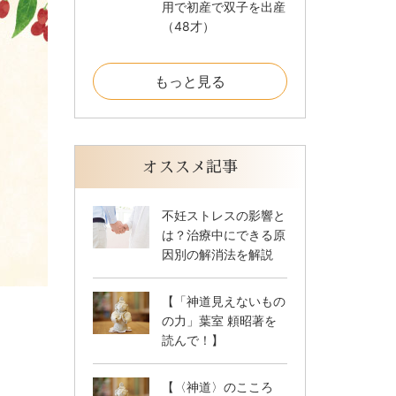
用で初産で双子を出産
（48才）
もっと見る
オススメ記事
不妊ストレスの影響と
は？治療中にできる原
因別の解消法を解説
【「神道見えないもの
の力」葉室 頼昭著を
読んで！】
【〈神道〉のこころ