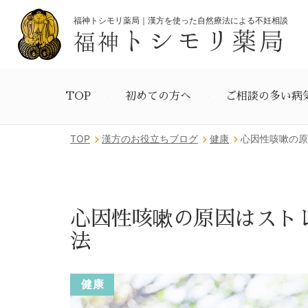
福神トシモリ薬局｜漢方を使った自然療法による不妊相談
トシモリ薬局
福神
TOP
初めての方へ
ご相談の多い病
TOP
漢方のお役立ちブログ
健康
心因性咳嗽の原
心因性咳嗽の原因はスト
法
健康