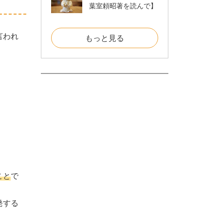
葉室頼昭著を読んで】
言われ
もっと見る
こと
で
発する