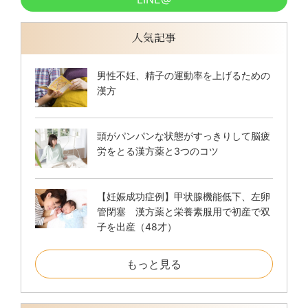
人気記事
男性不妊、精子の運動率を上げるための
漢方
頭がパンパンな状態がすっきりして脳疲
労をとる漢方薬と3つのコツ
【妊娠成功症例】甲状腺機能低下、左卵
管閉塞 漢方薬と栄養素服用で初産で双
子を出産（48才）
もっと見る