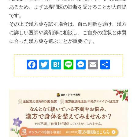
あるため、まずは専門医の診断を受けることが大前提
です。
その上で漢方薬を試す場合は、自己判断を避け、漢方
に詳しい医師や薬剤師に相談し、ご自身の症状と体質
に合った漢方薬を選ぶことが重要です。
F
T
H
Li
M
E
共
a
w
at
n
e
m
有
c
itt
e
e
s
ai
e
er
n
s
l
b
a
e
o
n
o
g
k
er