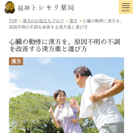
トシモリ薬局
福神
MENU
Tog
TOP
漢方のお役立ちブログ
漢方
心臓の動悸に漢方を。
原因不明の不調を改善する漢方薬と選び方
心臓の動悸に漢方を。原因不明の不調
を改善する漢方薬と選び方
漢方