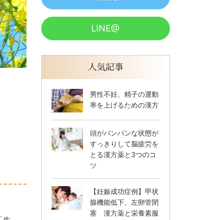
LINE@
人気記事
男性不妊、精子の運動
率を上げるための漢方
頭がパンパンな状態が
すっきりして脳疲労を
とる漢方薬と3つのコ
ツ
【妊娠成功症例】甲状
腺機能低下、左卵管閉
塞 漢方薬と栄養素服
「生