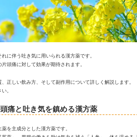
それに伴う吐き気に用いられる漢方薬です。
の片頭痛に対して効果が期待されます。
質、正しい飲み方、そして副作用について詳しく解説します。
さい。
ら頭痛と吐き気を鎮める漢方薬
生薬を主成分とした漢方薬です。
呉茱萸」、胃腸の働きを助け気力を補う「人参」、体を温める