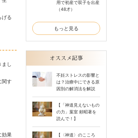
用で初産で双子を出産
（48才）
らげる
もっと見る
オススメ記事
きまし
不妊ストレスの影響と
に関す
は？治療中にできる原
因別の解消法を解説
【「神道見えないもの
の力」葉室 頼昭著を
読んで！】
に効果
【〈神道〉のこころ