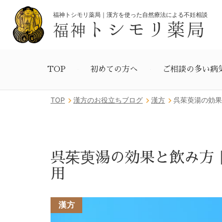
福神トシモリ薬局｜漢方を使った自然療法による不妊相談
トシモリ薬局
福神
TOP
初めての方へ
ご相談の多い病
TOP
漢方のお役立ちブログ
漢方
呉茱萸湯の効果
呉茱萸湯の効果と飲み方
用
漢方