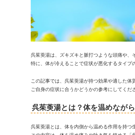
呉茱萸湯は、ズキズキと脈打つような頭痛や、
特に、体が冷えることで症状が悪化するタイプ
この記事では、呉茱萸湯が持つ効果や適した体
ご自身の症状に合うかどうかの参考にしてくだ
呉茱萸湯とは？体を温めなが
呉茱萸湯とは、体を内側から温める作用を持つ
その内容は、体を温め痛みや吐き気を鎮める「