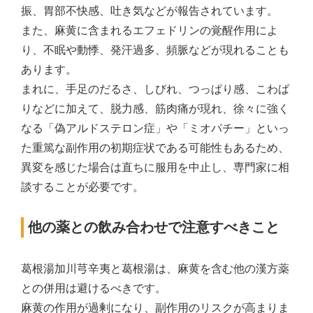
振、胃部不快感、吐き気などが報告されています。
また、麻黄に含まれるエフェドリンの覚醒作用によ
り、不眠や動悸、発汗過多、頻脈などが現れることも
あります。
まれに、手足のだるさ、しびれ、つっぱり感、こわば
りなどに加えて、脱力感、筋肉痛が現れ、徐々に強く
なる「偽アルドステロン症」や「ミオパチー」といっ
た重篤な副作用の初期症状である可能性もあるため、
異変を感じた場合は直ちに服用を中止し、専門家に相
談することが必要です。
他の薬との飲み合わせで注意すべきこと
葛根湯加川芎辛夷と葛根湯は、麻黄を含む他の漢方薬
との併用は避けるべきです。
麻黄の作用が過剰になり、副作用のリスクが高まりま