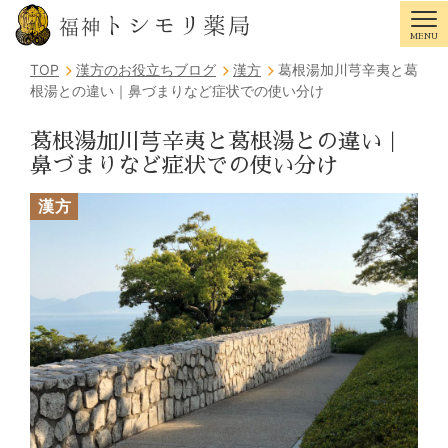
トシモリ薬局
福神
MENU
Tog
TOP
漢方のお役立ちブログ
漢方
葛根湯加川芎辛夷と葛
根湯との違い｜鼻づまりなど症状での使い分け
葛根湯加川芎辛夷と葛根湯との違い｜
鼻づまりなど症状での使い分け
漢方