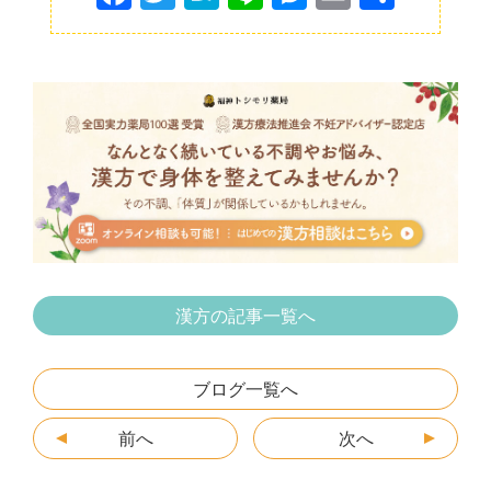
a
w
at
n
e
m
有
c
itt
e
e
s
ai
e
er
n
s
l
b
a
e
o
n
o
g
k
er
漢方の記事一覧へ
ブログ一覧へ
前へ
次へ