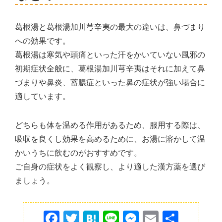
葛根湯と葛根湯加川芎辛夷の最大の違いは、鼻づまり
への効果です。
葛根湯は寒気や頭痛といった汗をかいていない風邪の
初期症状全般に、葛根湯加川芎辛夷はそれに加えて鼻
づまりや鼻炎、蓄膿症といった鼻の症状が強い場合に
適しています。
どちらも体を温める作用があるため、服用する際は、
吸収を良くし効果を高めるために、お湯に溶かして温
かいうちに飲むのがおすすめです。
ご自身の症状をよく観察し、より適した漢方薬を選び
ましょう。
F
T
H
Li
M
E
共