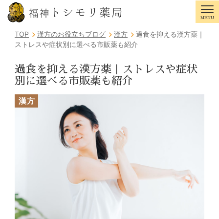
トシモリ薬局
福神
MENU
Tog
TOP
漢方のお役立ちブログ
漢方
過食を抑える漢方薬｜
ストレスや症状別に選べる市販薬も紹介
過食を抑える漢方薬｜ストレスや症状
別に選べる市販薬も紹介
漢方