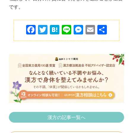
です。
F
T
H
Li
M
E
共
a
w
at
n
e
m
有
c
itt
e
e
s
ai
e
er
n
s
l
b
a
e
o
n
o
g
k
er
漢方の記事一覧へ