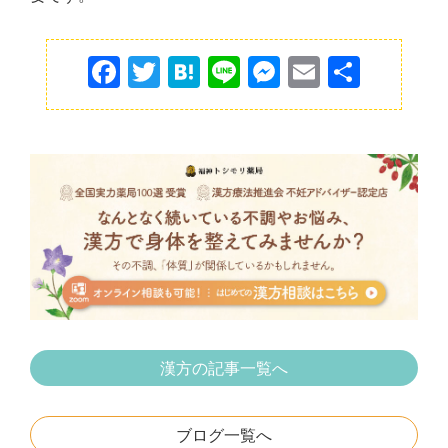
F
T
H
Li
M
E
共
a
w
at
n
e
m
有
c
itt
e
e
s
ai
e
er
n
s
l
b
a
e
o
n
o
g
k
er
漢方の記事一覧へ
ブログ一覧へ