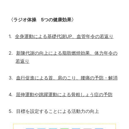
〈ラジオ体操
5
つの健康効果〉
1.
全身運動による基礎代謝
UP
、血管年令の若返り
2.
新陳代謝の向上による脂肪燃焼効果、体力年令の
若返り
3.
血行促進による首、肩のこり、腰痛の予防・解消
4.
屈伸運動や跳躍運動による骨粗しょう症の予防
5.
目標を設定することによる活動力の向上