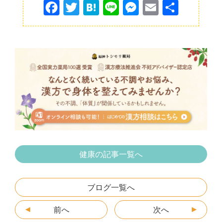
F
T
H
Li
M
E
共
a
w
at
n
e
m
有
c
itt
e
e
s
ai
e
er
n
s
l
b
a
e
o
n
o
g
k
er
健康の記事一覧へ
ブログ一覧へ
前へ
次へ