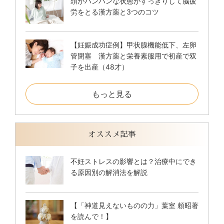
頭がパンパンな状態がすっきりして脳疲
労をとる漢方薬と3つのコツ
【妊娠成功症例】甲状腺機能低下、左卵
管閉塞 漢方薬と栄養素服用で初産で双
子を出産（48才）
もっと見る
オススメ記事
不妊ストレスの影響とは？治療中にでき
る原因別の解消法を解説
【「神道見えないものの力」葉室 頼昭著
を読んで！】