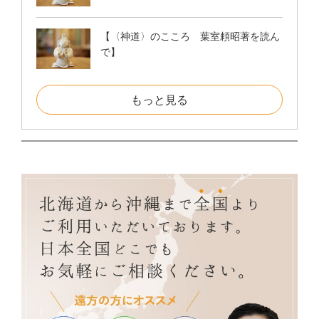
【〈神道〉のこころ 葉室頼昭著を読ん
で】
もっと見る