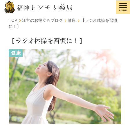
トシモリ薬局
福神
MENU
Tog
TOP
漢方のお役立ちブログ
健康
【ラジオ体操を習慣
に！】
【ラジオ体操を習慣に！】
健康