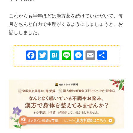
これからも半年ほどは漢方薬を続けていただいて、毎
月きちんと自力で生理がくるようにしましょうと、お
話ししました。
F
T
H
Li
M
E
共
a
w
at
n
e
m
有
c
itt
e
e
s
ai
e
er
n
s
l
b
a
e
o
n
o
g
k
er