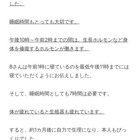
した。
睡眠時間もとっても大切です。
午後
10
時～午前
2
時までの間は、生長ホルモンなど身
体を修復するホルモンが働きます。
B
さんは午前
1
時に寝ているのを最低午後
11
時までには
寝ていただくようにお伝えしました。
そして、睡眠時間としても
7
時間は必要です。
体が疲れていると生殖器も疲れています。
すると、約
1
カ月後に自力で生理になり、本人もびっ
くりでした。