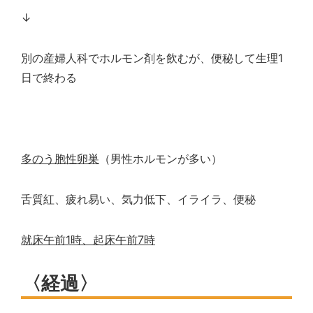
↓
別の産婦人科でホルモン剤を飲むが、便秘して生理
1
日で終わる
多のう胞性卵巣
（男性ホルモンが多い）
舌質紅、疲れ易い、気力低下、イライラ、便秘
就床午前
1
時、起床午前
7
時
〈経過〉