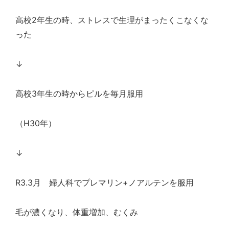
高校
2
年生の時、ストレスで生理がまったくこなくな
った
↓
高校
3
年生の時からピルを毎月服用
（
H30
年）
↓
R3.3
月 婦人科でプレマリン
+
ノアルテンを服用
毛が濃くなり、体重増加、むくみ