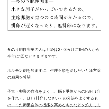
多のう胞性卵巣の人は月経は
2
～
3
ヵ月に
1
回の人から
半年に
1
回などさまざまです。
ホルモン剤を飲まずに、生理不順を治したいと漢方薬
の服用を希望。
子宮・卵巣の血流をよくし、脳下垂体からの
FSH
（卵
を作れ）、
LH
（排卵しなさい）の分泌をよくするも
の、また卵巣自体の機能を高めるものなどを処方しま