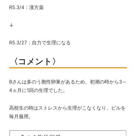
R5.3/4
：漢方薬
↓
R5.3/27
：自力で生理になる
〈コメント〉
B
さんは多のう胞性卵巣があるため、初潮の時から
3
～
4
ヵ月に
1
回の生理でした。
高校生の時はストレスから生理がこなくなり、ピルを
毎月服用。