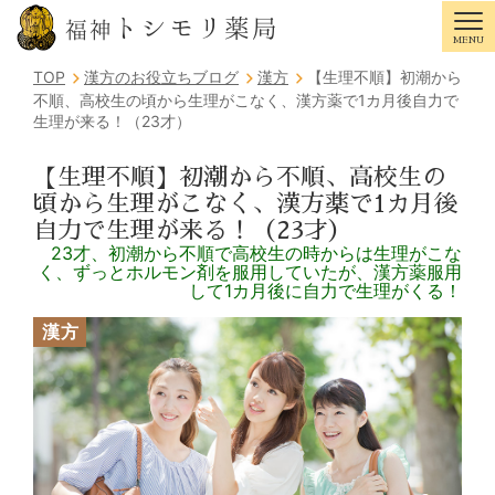
トシモリ薬局
福神
MENU
Tog
TOP
漢方のお役立ちブログ
漢方
【生理不順】初潮から
不順、高校生の頃から生理がこなく、漢方薬で1カ月後自力で
生理が来る！（23才）
【生理不順】初潮から不順、高校生の
頃から生理がこなく、漢方薬で1カ月後
自力で生理が来る！（23才）
23才、初潮から不順で高校生の時からは生理がこな
く、ずっとホルモン剤を服用していたが、漢方薬服用
して1カ月後に自力で生理がくる！
漢方