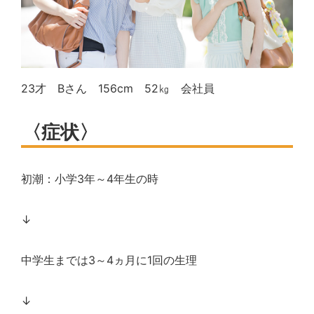
23
才
B
さん
156cm
52
㎏ 会社員
〈症状〉
初潮：小学
3
年～
4
年生の時
↓
中学生までは
3
～
4
ヵ月に
1
回の生理
↓