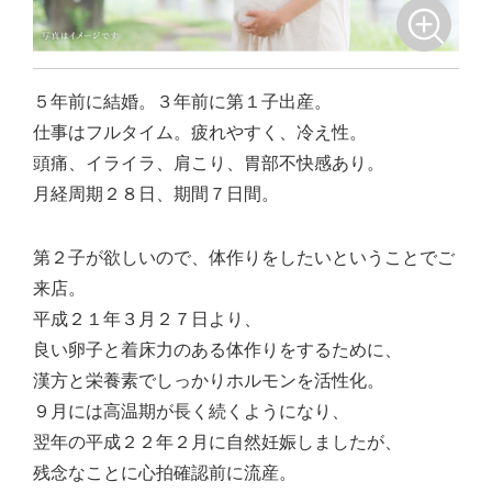
５年前に結婚。３年前に第１子出産。
仕事はフルタイム。疲れやすく、冷え性。
頭痛、イライラ、肩こり、胃部不快感あり。
月経周期２８日、期間７日間。
第２子が欲しいので、体作りをしたいということでご
来店。
平成２１年３月２７日より、
良い卵子と着床力のある体作りをするために、
漢方と栄養素でしっかりホルモンを活性化。
９月には高温期が長く続くようになり、
翌年の平成２２年２月に自然妊娠しましたが、
残念なことに心拍確認前に流産。