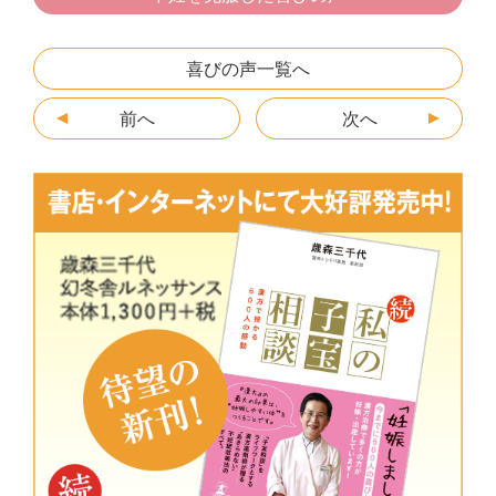
b
a
e
o
n
喜びの声一覧へ
o
g
前へ
k
er
次へ