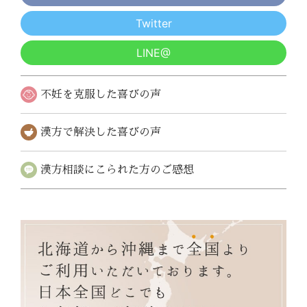
Twitter
LINE@
不妊を克服した
喜びの声
漢方で解決した
喜びの声
漢方相談にこられた
方のご感想