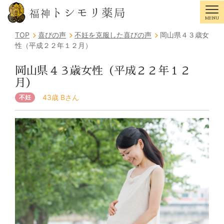
トシモリ薬局
福神
MENU
Tog
TOP
喜びの声
不妊を克服した喜びの声
岡山県４３歳女
性（平成２２年１２月）
岡山県４３歳女性（平成２２年１２
月）
43歳 Bさん
不妊