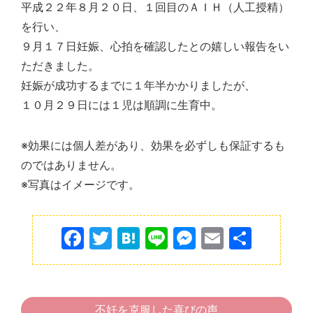
平成２２年８月２０日、１回目のＡＩＨ（人工授精）
を行い、
９月１７日妊娠、心拍を確認したとの嬉しい報告をい
ただきました。
妊娠が成功するまでに１年半かかりましたが、
１０月２９日には１児は順調に生育中。
※効果には個人差があり、効果を必ずしも保証するも
のではありません。
※写真はイメージです。
F
T
H
Li
M
E
共
a
w
at
n
e
m
有
c
itt
e
e
s
ai
e
er
n
s
l
不妊を克服した喜びの声