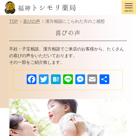
トシモリ薬局
福神
MENU
Tog
TOP
喜びの声
漢方相談にこられた方のご感想
喜びの声
不妊・子宝相談、漢方相談でご来店のお客様から、たくさん
の喜びの声をいただいております。
その一部をご紹介致します。
F
T
H
Li
M
E
共
a
w
at
n
e
m
有
c
itt
e
e
s
ai
e
er
n
s
l
b
a
e
o
n