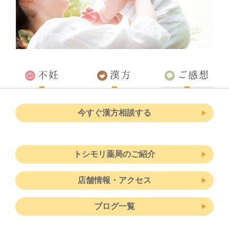
o
g
k
er
不妊
漢方
ご感想
今すぐ漢方相談する
トシモリ薬局のご紹介
店舗情報・アクセス
ブログ一覧