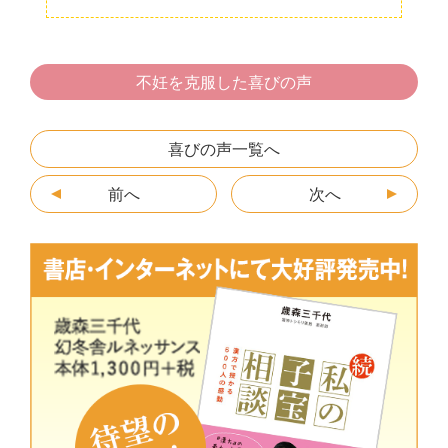
a
w
at
n
e
m
有
c
itt
e
e
s
ai
e
er
n
s
l
不妊を克服した喜びの声
b
a
e
o
n
喜びの声一覧へ
o
g
前へ
k
er
次へ