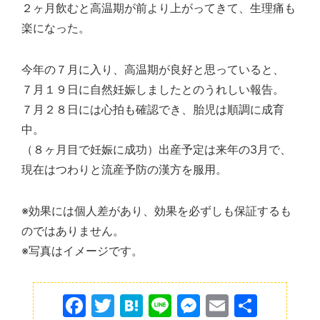
２ヶ月飲むと高温期が前より上がってきて、生理痛も
楽になった。
今年の７月に入り、高温期が良好と思っていると、
７月１９日に自然妊娠しましたとのうれしい報告。
７月２８日には心拍も確認でき、胎児は順調に成育
中。
（８ヶ月目で妊娠に成功）出産予定は来年の3月で、
現在はつわりと流産予防の漢方を服用。
※効果には個人差があり、効果を必ずしも保証するも
のではありません。
※写真はイメージです。
F
T
H
Li
M
E
共