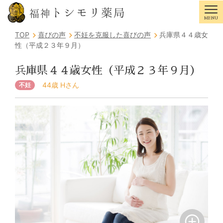
トシモリ薬局
福神
MENU
Tog
TOP
喜びの声
不妊を克服した喜びの声
兵庫県４４歳女
性（平成２３年９月）
兵庫県４４歳女性（平成２３年９月）
44歳 Hさん
不妊