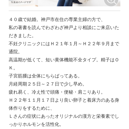
４０歳で結婚。神戸市在住の専業主婦の方で、
私の著書を読んでわざわざ神戸より相談にご来店いた
だきました。
不妊クリニックにはＨ２１年１月～Ｈ２２年９月まで
通院。
高温期が低くて、短い黄体機能不全タイプ。精子はＯ
Ｋ。
子宮筋腫は全体にちらばってある。
月経周期２５日～２７日で少し早め。
疲れ易く、冷え性で頭痛・便秘・肩こりあり。
Ｈ２２年１１月１７日より良い卵子と着床力のある身
体作りをするために、
Ｌさんの症状にあったオリジナルの漢方と栄養素でし
っかりホルモンを活性化。