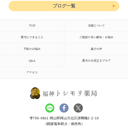
ブログ一覧
TOP
当店について
漢方にできること
ご相談の多い病気・お悩み
不妊のお悩み
喜びの声
Q&A
漢方のお役立ちブログ
アクセス
トシモリ薬局
福神
〒700-0861 岡山県岡山市北区清輝橋2-2-10
（路面電車終点・南西角）