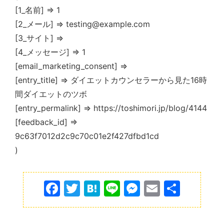
[1_名前] => 1
[2_メール] => testing@example.com
[3_サイト] =>
[4_メッセージ] => 1
[email_marketing_consent] =>
[entry_title] => ダイエットカウンセラーから見た16時
間ダイエットのツボ
[entry_permalink] => https://toshimori.jp/blog/4144
[feedback_id] =>
9c63f7012d2c9c70c01e2f427dfbd1cd
)
F
T
H
Li
M
E
共
a
w
at
n
e
m
有
c
itt
e
e
s
ai