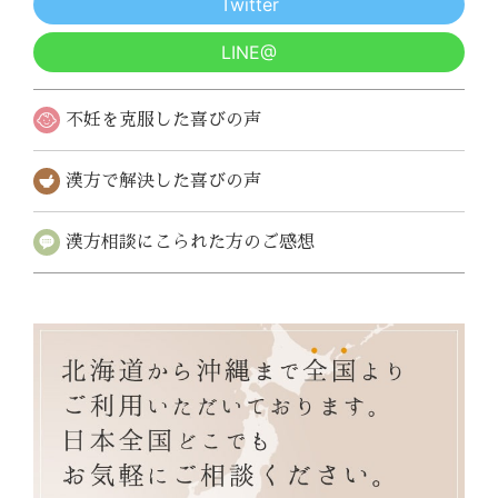
Twitter
LINE@
不妊を克服した
喜びの声
漢方で解決した
喜びの声
漢方相談にこられた
方のご感想