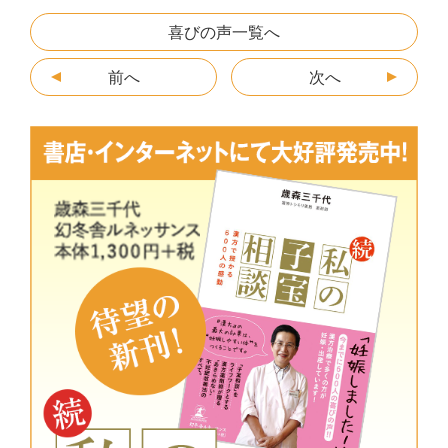
e
er
n
s
l
喜びの声一覧へ
b
a
e
前へ
次へ
o
n
o
g
k
er