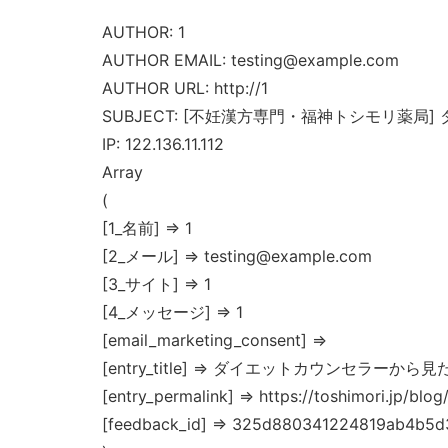
AUTHOR: 1
AUTHOR EMAIL: testing@example.com
AUTHOR URL: http://1
SUBJECT: [不妊漢方専門・福神トシモリ薬
IP: 122.136.11.112
Array
(
[1_名前] => 1
[2_メール] => testing@example.com
[3_サイト] => 1
[4_メッセージ] => 1
[email_marketing_consent] =>
[entry_title] => ダイエットカウンセラー
[entry_permalink] => https://toshimori.jp/blo
[feedback_id] => 325d880341224819ab4b5d