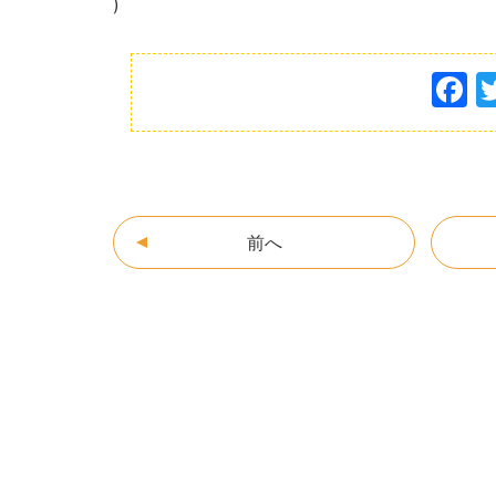
)
F
a
c
e
b
前へ
o
o
k