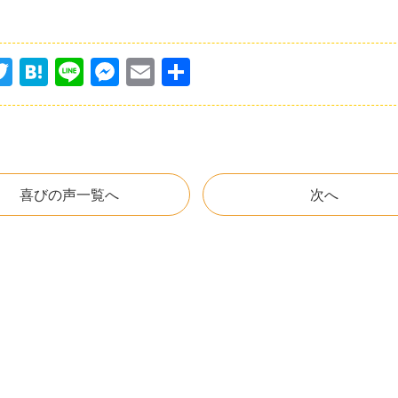
T
H
Li
M
E
共
w
at
n
e
m
有
itt
e
e
s
ai
er
n
s
l
a
e
喜びの声一覧へ
次へ
n
g
er