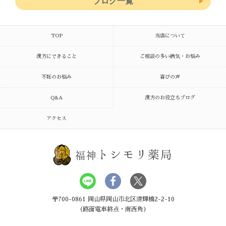
ブログ一覧
TOP
当店について
漢方にできること
ご相談の多い病気・お悩み
不妊のお悩み
喜びの声
Q&A
漢方のお役立ちブログ
アクセス
トシモリ薬局
福神
〒700-0861 岡山県岡山市北区清輝橋2-2-10
（路面電車終点・南西角）