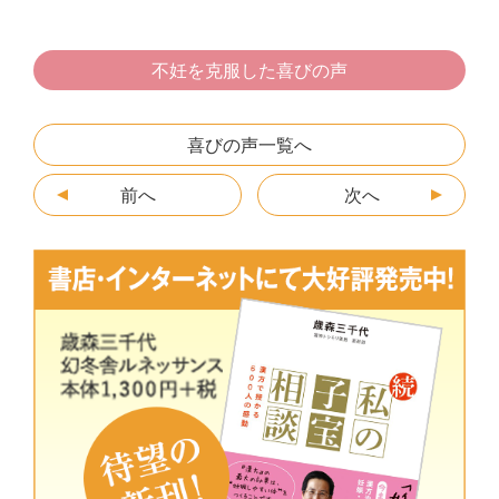
c
itt
e
e
s
ai
e
er
n
s
l
不妊を克服した喜びの声
b
a
e
o
n
喜びの声一覧へ
o
g
前へ
k
er
次へ