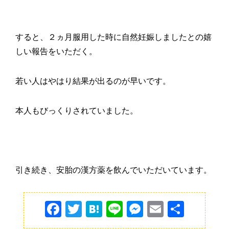
すると、２ヵ月服用した時に自然妊娠しましたとの嬉
しい報告をいただく。
若い人はやはり結果が出るのが早いです。
本人もびっくりされていました。
引き続き、安胎の漢方薬を飲んでいただいています。
F
T
H
Li
M
E
共
a
w
at
n
e
m
有