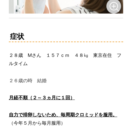
症状
２８歳
M
さん １５７ｃｍ ４８㎏ 東京在住 フ
ルタイム
２６歳の時 結婚
月経不順（２～３ヵ月に１回）
自力で排卵しないため、毎周期クロミッドを服用。
（今年５月から毎月服用）