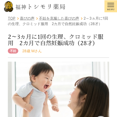
トシモリ薬局
福神
MENU
Tog
TOP
喜びの声
不妊を克服した喜びの声
2～3ヵ月に1回
の生理、クロミッド服用 2カ月で自然妊娠成功（28才）
2～3ヵ月に1回の生理、クロミッド服
用 2カ月で自然妊娠成功（28才）
28歳 Mさん
不妊