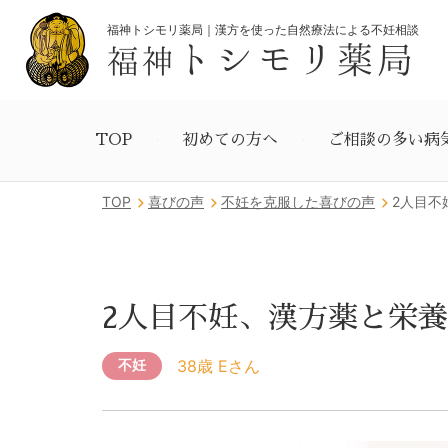
福神トシモリ薬局｜漢方を使った自然療法による不妊相談
トシモリ薬局
福神
TOP
初めての方へ
ご相談の多い病
TOP
喜びの声
不妊を克服した喜びの声
2人目不
2人目不妊、漢方薬と栄養
38歳 Eさん
不妊