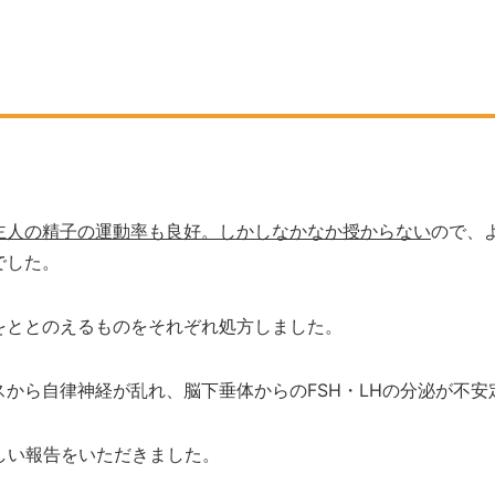
主人の精子の運動率も良好。しかしなかなか授からない
ので、
でした。
をととのえるものをそれぞれ処方しました。
スから自律神経が乱れ、脳下垂体からの
FSH
・
LH
の分泌が不安
しい報告をいただきました。