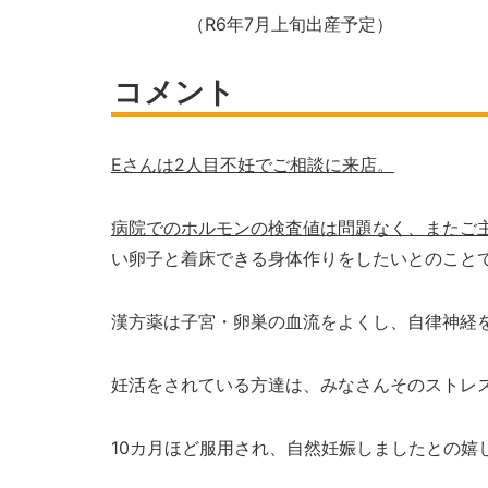
（
R6
年
7
月上旬出産予定）
コメント
E
さんは
2
人目不妊でご相談に来店。
病院でのホルモンの検査値は問題なく、またご
い卵子と着床できる身体作りをしたいとのこと
漢方薬は子宮・卵巣の血流をよくし、自律神経
妊活をされている方達は、みなさんそのストレ
10
カ月ほど服用され、自然妊娠しましたとの嬉