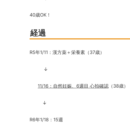
40
歳
OK
！
経過
R5
年
1/11
：漢方薬＋栄養素（
37
歳）
↓
11/16
：自然妊娠、
6
週目 心拍確認
（
38
歳）
↓
R6
年
1/18
：
15
週