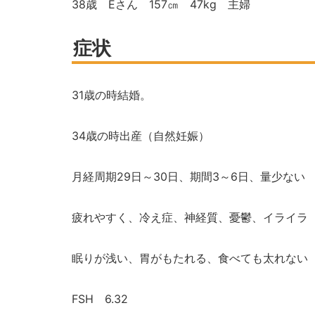
38
歳
E
さん
157
㎝
47kg
主婦
症状
31
歳の時結婚。
34
歳の時出産（自然妊娠）
月経周期
29
日～
30
日、期間
3
～
6
日、量少ない
疲れやすく、冷え症、神経質、憂鬱、イライラ
眠りが浅い、胃がもたれる、食べても太れない
FSH
6.32