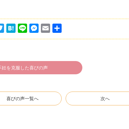
T
H
Li
M
E
共
w
at
n
e
m
有
itt
e
e
s
ai
er
n
s
l
a
e
不妊を克服した喜びの声
n
g
er
喜びの声一覧へ
次へ