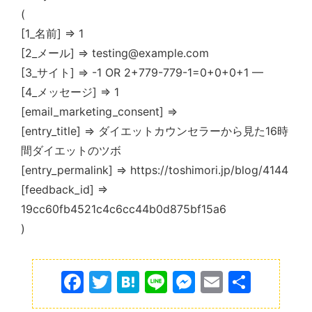
(
[1_名前] => 1
[2_メール] => testing@example.com
[3_サイト] => -1 OR 2+779-779-1=0+0+0+1 —
[4_メッセージ] => 1
[email_marketing_consent] =>
[entry_title] => ダイエットカウンセラーから見た16時
間ダイエットのツボ
[entry_permalink] => https://toshimori.jp/blog/4144
[feedback_id] =>
19cc60fb4521c4c6cc44b0d875bf15a6
)
F
T
H
Li
M
E
共
a
w
at
n
e
m
有