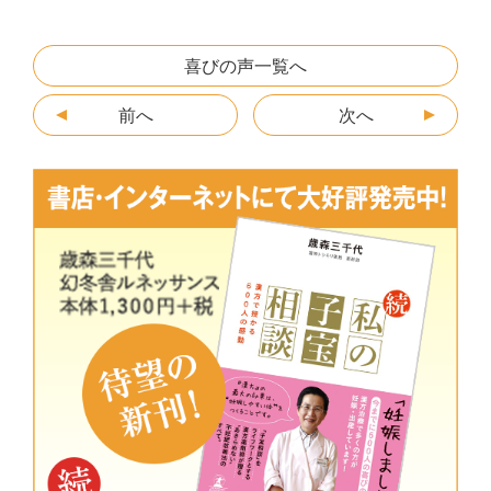
c
itt
e
e
s
ai
e
er
n
s
l
喜びの声一覧へ
b
a
e
前へ
次へ
o
n
o
g
k
er