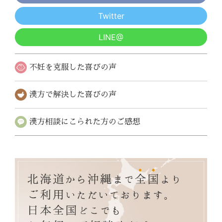
Twitter
LINE@
不妊を克服した
喜びの声
漢方で解決した
喜びの声
漢方相談にこられた
方のご感想