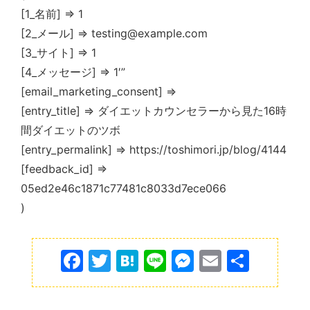
[1_名前] => 1
[2_メール] => testing@example.com
[3_サイト] => 1
[4_メッセージ] => 1′”
[email_marketing_consent] =>
[entry_title] => ダイエットカウンセラーから見た16時
間ダイエットのツボ
[entry_permalink] => https://toshimori.jp/blog/4144
[feedback_id] =>
05ed2e46c1871c77481c8033d7ece066
)
F
T
H
Li
M
E
共
a
w
at
n
e
m
有
c
itt
e
e
s
ai