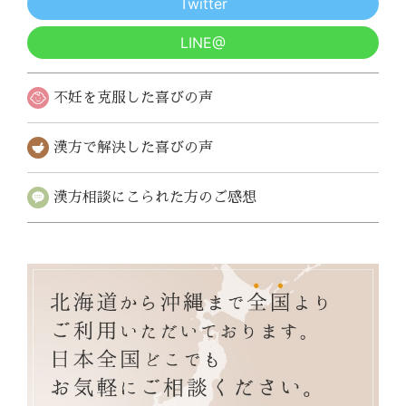
Twitter
LINE@
不妊を克服した
喜びの声
漢方で解決した
喜びの声
漢方相談にこられた
方のご感想