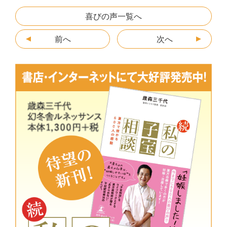
e
er
n
s
l
喜びの声一覧へ
b
a
e
前へ
次へ
o
n
o
g
k
er