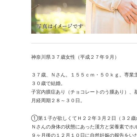
神奈川県３７歳女性（平成２７年９月）
３７歳、Ｎさん。１５５ｃｍ・５０ｋｇ。専業
３０歳で結婚。
子宮内膜症あり（チョコレートのう腫あり）、
月経周期２８～３０日。
①第１子が欲しくてＨ２２年３月２日（３２歳
Ｎさんの身体の状態にあった漢方と栄養素でホ
９ヶ月後の１２月１０日に自然妊娠の報告をい