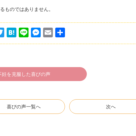
するものではありません。
T
H
Li
M
E
共
w
at
n
e
m
有
itt
e
e
s
ai
er
n
s
l
a
e
不妊を克服した喜びの声
n
g
er
喜びの声一覧へ
次へ