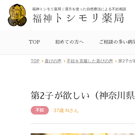
福神トシモリ薬局｜漢方を使った自然療法による不妊相談
トシモリ薬局
福神
TOP
初めての方へ
ご相談の多い病
TOP
喜びの声
不妊を克服した喜びの声
第2子が
第2子が欲しい（神奈川
37歳 Nさん
不妊