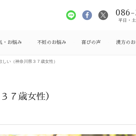
086-
平日・土曜
気・お悩み
不妊のお悩み
喜びの声
漢方のお
欲しい（神奈川県３７歳女性）
県３７歳女性）