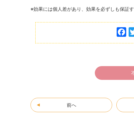
※効果には個人差があり、効果を必ずしも保証
F
a
c
e
b
o
o
k
前へ