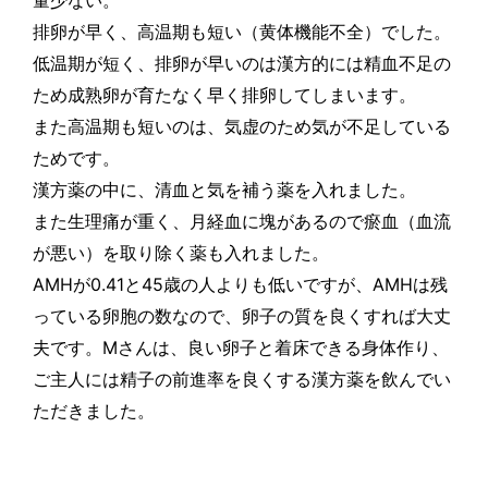
量少ない。
排卵が早く、高温期も短い（黄体機能不全）でした。
低温期が短く、排卵が早いのは漢方的には精血不足の
ため成熟卵が育たなく早く排卵してしまいます。
また高温期も短いのは、気虚のため気が不足している
ためです。
漢方薬の中に、清血と気を補う薬を入れました。
また生理痛が重く、月経血に塊があるので瘀血（血流
が悪い）を取り除く薬も入れました。
AMH
が
0.41
と
45
歳の人よりも低いですが、
AMH
は残
っている卵胞の数なので、卵子の質を良くすれば大丈
夫です。
M
さんは、良い卵子と着床できる身体作り、
ご主人には精子の前進率を良くする漢方薬を飲んでい
ただきました。