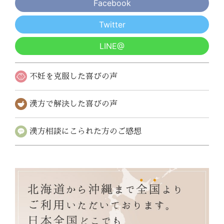
Facebook
Twitter
LINE@
不妊を克服した
喜びの声
漢方で解決した
喜びの声
漢方相談にこられた
方のご感想