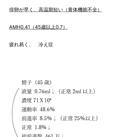
排卵が早く、高温期短い（黄体機能不全）
AMH0.41
（
45
歳以上
0.7
）
疲れ易く、 冷え症