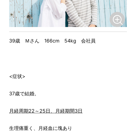
39
歳 Ｍさん
166cm
54kg
会社員
<
症状
>
37
歳で結婚。
22
25
3
月経周期
～
日、月経期間
日
生理痛重く、月経血に塊あり