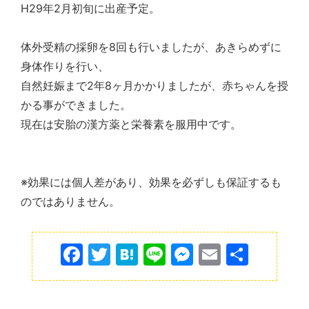
H29年2月初旬に出産予定。
体外受精の採卵を8回も行いましたが、あきらめずに
身体作りを行い、
自然妊娠まで2年8ヶ月かかりましたが、赤ちゃんを授
かる事ができました。
現在は安胎の漢方薬と栄養素を服用中です。
※効果には個人差があり、効果を必ずしも保証するも
のではありません。
F
T
H
Li
M
E
共
a
w
at
n
e
m
有
c
itt
e
e
s
ai