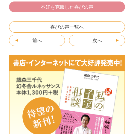
e
er
n
s
l
不妊を克服した喜びの声
b
a
e
o
n
喜びの声一覧へ
o
g
前へ
k
er
次へ