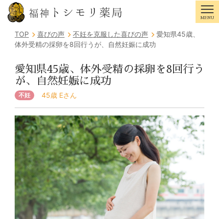
トシモリ薬局
福神
MENU
Tog
TOP
喜びの声
不妊を克服した喜びの声
愛知県45歳、
体外受精の採卵を8回行うが、自然妊娠に成功
愛知県45歳、体外受精の採卵を8回行う
が、自然妊娠に成功
45歳 Eさん
不妊