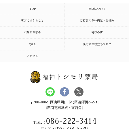
TOP
当店について
漢方にできること
ご相談の多い病気・お悩み
不妊のお悩み
喜びの声
Q&A
漢方のお役立ちブログ
アクセス
トシモリ薬局
福神
〒700-0861 岡山県岡山市北区清輝橋2-2-10
（路面電車終点・南西角）
086-222-3414
TEL：
086-223-5529
FAX：