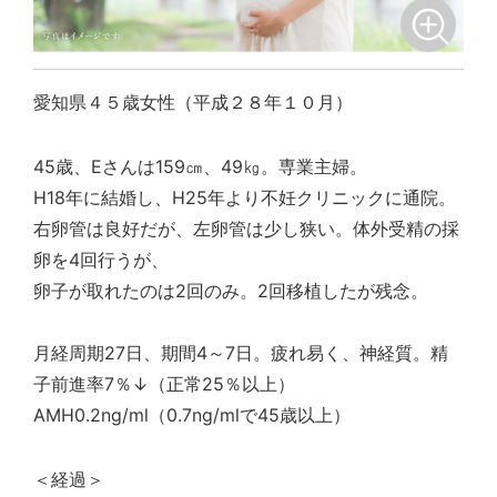
愛知県４５歳女性（平成２８年１０月）
45歳、Eさんは159㎝、49㎏。専業主婦。
H18年に結婚し、H25年より不妊クリニックに通院。
右卵管は良好だが、左卵管は少し狭い。体外受精の採
卵を4回行うが、
卵子が取れたのは2回のみ。2回移植したが残念。
月経周期27日、期間4～7日。疲れ易く、神経質。精
子前進率7％↓（正常25％以上）
AMH0.2ng/ml（0.7ng/mlで45歳以上）
＜経過＞