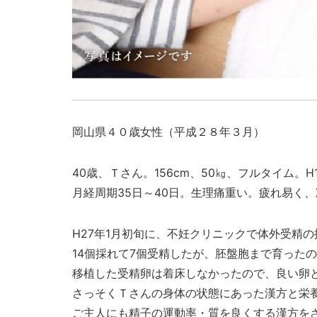
岡山県４０歳女性（平成２８年３月）
40歳、Ｔさん。156cm、50㎏、フルタイム。H
月経周期35日～40日。生理痛重い。疲れ易く
H27年1月初旬に、不妊クリニックで体外受精
14個採れて7個受精したが、胚盤胞まで育ったの
移植した受精卵は着床しなかったので、良い卵と
さっそくＴさんの身体の状態にあった漢方と栄
ご主人にも精子の運動率・質を良くする漢方を