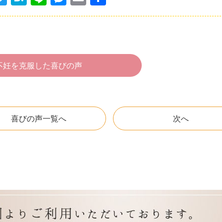
w
at
n
e
m
有
itt
e
e
s
ai
er
n
s
l
a
e
不妊を克服した喜びの声
n
g
er
喜びの声一覧へ
次へ