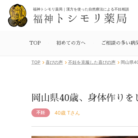
福神トシモリ薬局｜漢方を使った自然療法による不妊相談
トシモリ薬局
福神
TOP
初めての方へ
ご相談の多い病
TOP
喜びの声
不妊を克服した喜びの声
岡山県4
岡山県40歳、身体作り
40歳 Tさん
不妊