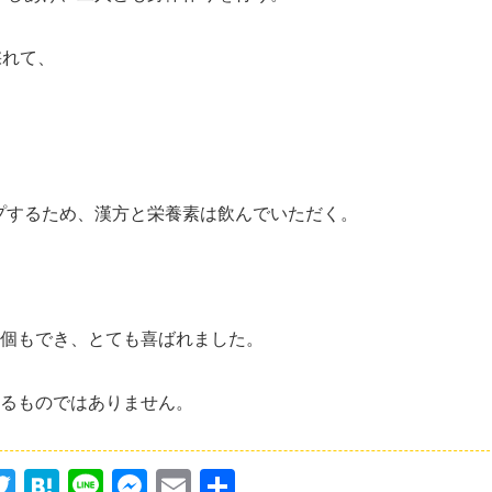
採れて、
プするため、漢方と栄養素は飲んでいただく。
9個もでき、とても喜ばれました。
するものではありません。
T
H
Li
M
E
共