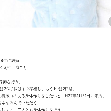
18年に結婚。
、冷え性、肩こり。
の採卵を行う。
は2個(1個はすぐ移植し、もう1つは凍結)。
着床力のある身体作りをしたいと、H27年1月31日に来店。
養素を飲んでいただく。
さしあげ、二人とも身体作りを行う。