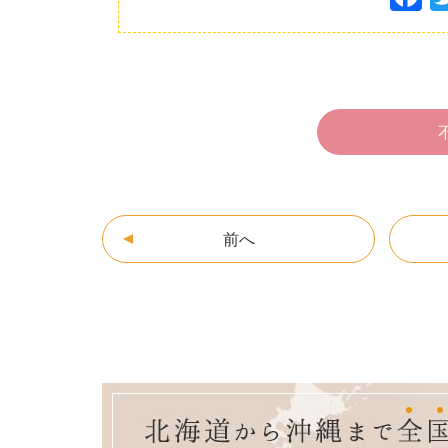
a
c
e
b
o
o
k
前へ