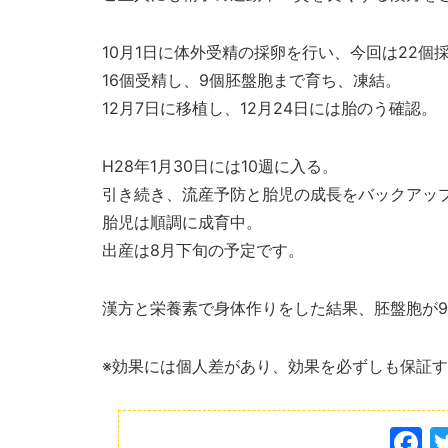
10月1日に体外受精の採卵を行い、今回は22個
16個受精し、9個胚盤胞まで育ち、凍結。
12月7日に移植し、12月24日には胎のう確認。
H28年1月30日には10週に入る。
引き続き、流産予防と胎児の成長をバックアッ
胎児は順調に成育中。
出産は8月下旬の予定です。
漢方と栄養素で身体作りをした結果、胚盤胞が
※効果には個人差があり、効果を必ずしも保証
F