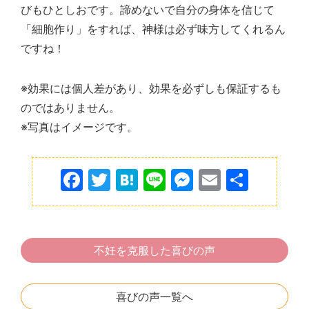
びもひとしおです。諦めないで自分の身体を信じて
「細胞作り」をすれば、神様は必ず味方してくれるん
ですね！
※効果には個人差があり、効果を必ずしも保証するも
のではありません。
※写真はイメージです。
F
T
H
Li
M
E
共
a
w
at
n
e
m
有
c
itt
e
e
s
ai
e
er
n
s
l
不妊を克服した喜びの声
b
a
e
o
n
喜びの声一覧へ