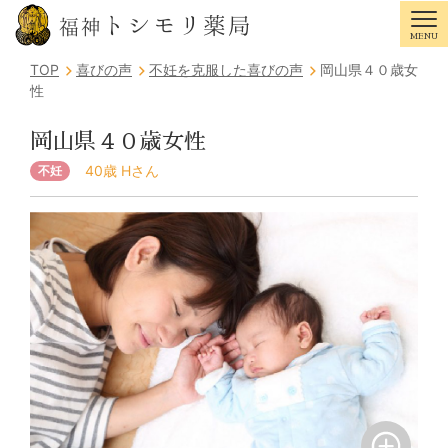
トシモリ薬局
福神
MENU
Tog
TOP
喜びの声
不妊を克服した喜びの声
岡山県４０歳女
性
岡山県４０歳女性
40歳 Hさん
不妊