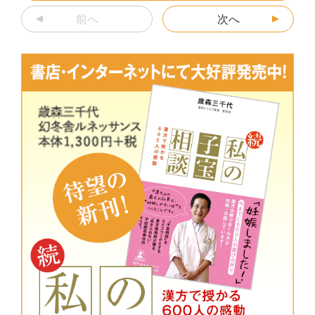
o
g
前へ
k
er
次へ