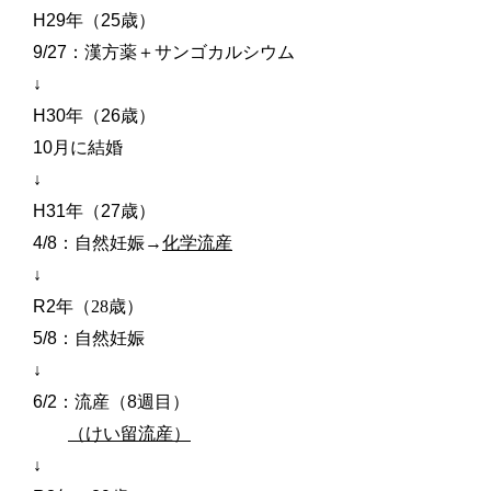
H29
年（
25
歳）
9/27
：漢方薬＋サンゴカルシウム
↓
H30
年（
26
歳）
10
月に結婚
↓
H31
年
（
27
歳）
4/8
：自然妊娠
→
化学流産
↓
R2
年（28歳）
5/8
：自然妊娠
↓
6/2
：流産（
8
週目）
（けい留流産）
↓