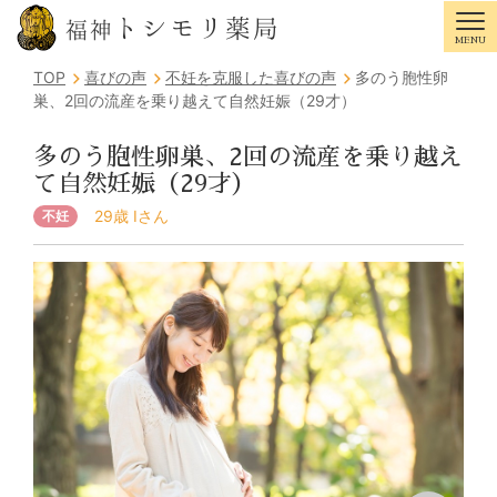
トシモリ薬局
福神
MENU
Tog
TOP
喜びの声
不妊を克服した喜びの声
多のう胞性卵
巣、2回の流産を乗り越えて自然妊娠（29才）
多のう胞性卵巣、2回の流産を乗り越え
て自然妊娠（29才）
29歳 Iさん
不妊