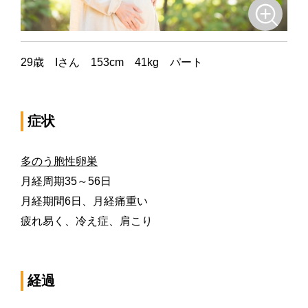
29
歳
I
さん
153cm
41kg
パート
症状
多のう胞性卵巣
月経周期
35
～
56
日
月経期間
6
日、月経痛重い
疲れ易く、冷え症、肩こり
経過