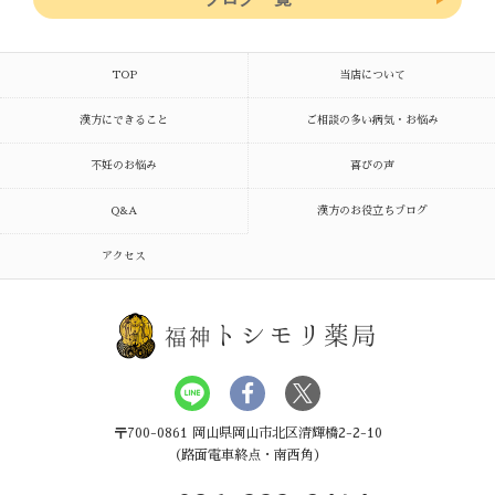
TOP
当店について
漢方にできること
ご相談の多い病気・お悩み
不妊のお悩み
喜びの声
Q&A
漢方のお役立ちブログ
アクセス
トシモリ薬局
福神
〒700-0861 岡山県岡山市北区清輝橋2-2-10
（路面電車終点・南西角）