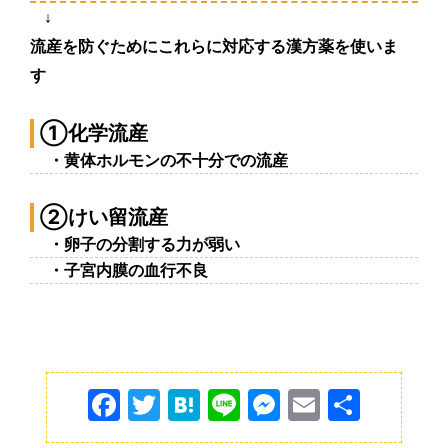
↓
流産を防ぐためにこれらに
対応
する漢方
薬
を使いま
す
①化
学
流産
・黄
体
ホルモンの不十分での流産
②けい留流産
・卵子の分割する力が弱い
・子宮
内
膜
の血行不良
F
T
H
Li
M
E
共
a
w
at
n
e
m
有