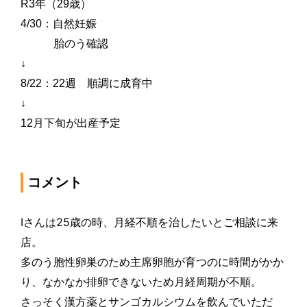
R3
年（
29
歳）
4/30
：自然妊娠
胎のう確認
↓
8/22
：
22
週 順調に成育中
↓
12
月下旬が出産予定
コメント
I
さんは
25
歳
の時、月
経
不順を治したいとご相談に
来
店。
多のう胞性卵
巣
のため主席卵胞が育つのに時間がかか
り、なかなか排卵できないため月
経
周期が不順。
さっそく漢方
薬
とサンゴカルシウムを
飲
んでいただ