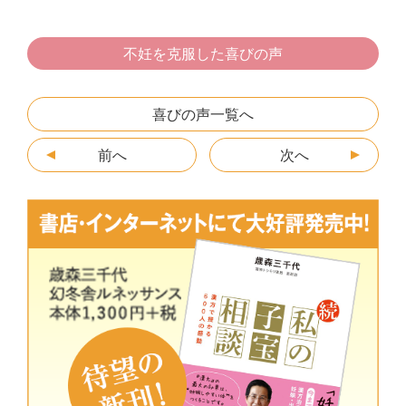
c
itt
e
e
s
ai
e
er
n
s
l
不妊を克服した喜びの声
b
a
e
o
n
喜びの声一覧へ
o
g
前へ
k
er
次へ