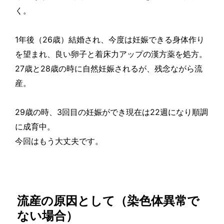
く。
1
年後（
26
歳
）結婚され、今度は妊娠できる身体作り
を望まれ、良い卵子と着床力アップの漢方
薬
を
処
方。
27
歳と
28
歳
の時に自然妊娠されるが、
残
念ながら流
産。
29
歳
の時、
3
回目の妊娠ができ現在は
22
週になり順調
に成育中。
今回はもう大丈夫です。
流産の原因として（染色体異常で
ない場合）