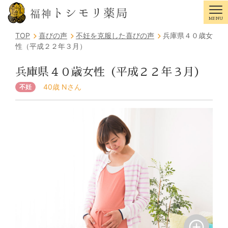
トシモリ薬局
福神
MENU
Tog
TOP
喜びの声
不妊を克服した喜びの声
兵庫県４０歳女
性（平成２２年３月）
兵庫県４０歳女性（平成２２年３月）
40歳 Nさん
不妊