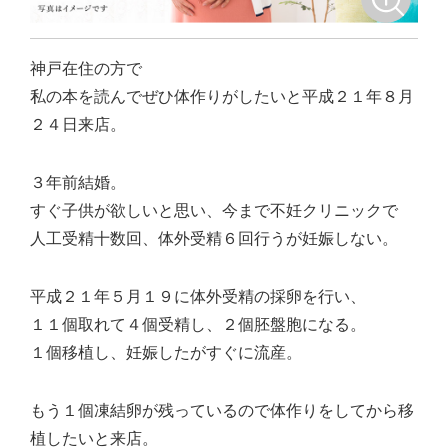
神戸在住の方で
私の本を読んでぜひ体作りがしたいと平成２１年８月
２４日来店。
３年前結婚。
すぐ子供が欲しいと思い、今まで不妊クリニックで
人工受精十数回、体外受精６回行うが妊娠しない。
平成２１年５月１９に体外受精の採卵を行い、
１１個取れて４個受精し、２個胚盤胞になる。
１個移植し、妊娠したがすぐに流産。
もう１個凍結卵が残っているので体作りをしてから移
植したいと来店。