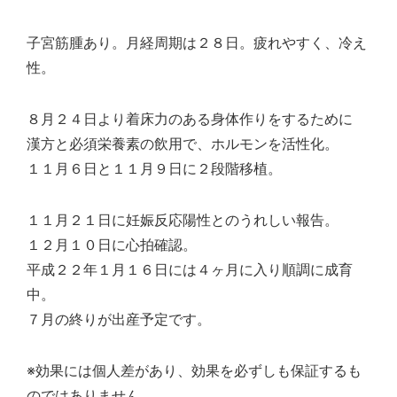
子宮筋腫あり。月経周期は２８日。疲れやすく、冷え
性。
８月２４日より着床力のある身体作りをするために
漢方と必須栄養素の飲用で、ホルモンを活性化。
１１月６日と１１月９日に２段階移植。
１１月２１日に妊娠反応陽性とのうれしい報告。
１２月１０日に心拍確認。
平成２２年１月１６日には４ヶ月に入り順調に成育
中。
７月の終りが出産予定です。
※効果には個人差があり、効果を必ずしも保証するも
のではありません。