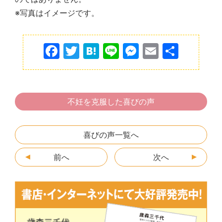
※写真はイメージです。
F
T
H
Li
M
E
共
a
w
at
n
e
m
有
c
itt
e
e
s
ai
e
er
n
s
l
不妊を克服した喜びの声
b
a
e
o
n
喜びの声一覧へ
o
g
前へ
k
er
次へ