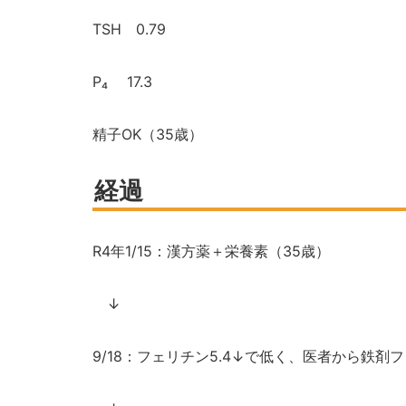
TSH
0.79
P
₄
17.3
精子
OK
（
35
歳）
経過
R4
年
1/15
：漢方薬＋栄養素（
35
歳）
↓
9/18
：フェリチン
5.4
↓で低く、医者から鉄剤フ