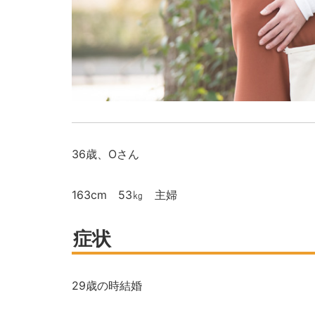
36
歳、
O
さん
163cm
53
㎏ 主婦
症状
29
歳の時結婚