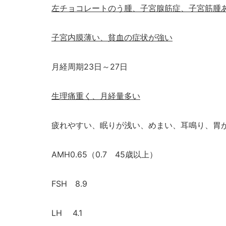
左チョコレートのう腫、子宮腺筋症、子宮筋腫
子宮内膜薄い、貧血の症状が強い
月経周期
23
日～
27
日
生理痛重く、月経量多い
疲れやすい、眠りが浅い、めまい、耳鳴り、胃
AMH0.65
（
0.7
45
歳以上）
FSH
8.9
LH
4.1