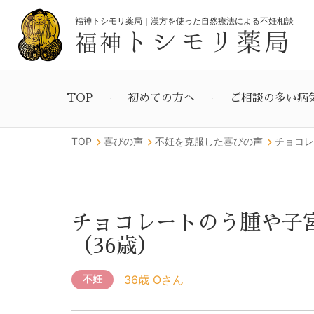
福神トシモリ薬局｜漢方を使った自然療法による不妊相談
トシモリ薬局
福神
TOP
初めての方へ
ご相談の多い病
TOP
喜びの声
不妊を克服した喜びの声
チョコレ
チョコレートのう腫や子
（36歳）
36歳 Oさん
不妊