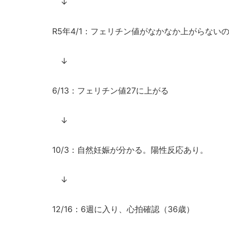
↓
R5
年
4/1
：フェリチン値がなかなか上がらない
↓
6/13
：フェリチン値
27
に上がる
↓
10/3
：自然妊娠が分かる。陽性反応あり。
↓
12/16
：6週に入り、心拍確認（
36
歳）